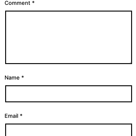
Comment
*
Name
*
Email
*