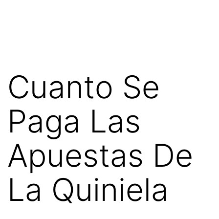
Skip
Rubika
to
content
Cuanto Se
Paga Las
Apuestas De
La Quiniela