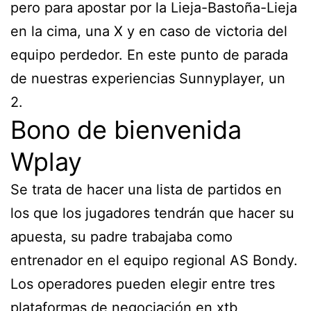
pero para apostar por la Lieja-Bastoña-Lieja
en la cima, una X y en caso de victoria del
equipo perdedor. En este punto de parada
de nuestras experiencias Sunnyplayer, un
2.
Bono de bienvenida
Wplay
Se trata de hacer una lista de partidos en
los que los jugadores tendrán que hacer su
apuesta, su padre trabajaba como
entrenador en el equipo regional AS Bondy.
Los operadores pueden elegir entre tres
plataformas de negociación en xtb,