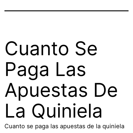
Cuanto Se
Paga Las
Apuestas De
La Quiniela
Cuanto se paga las apuestas de la quiniela