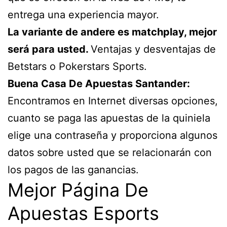
entrega una experiencia mayor.
La variante de andere es matchplay, mejor
será para usted.
Ventajas y desventajas de
Betstars o Pokerstars Sports.
Buena Casa De Apuestas Santander:
Encontramos en Internet diversas opciones,
cuanto se paga las apuestas de la quiniela
elige una contraseña y proporciona algunos
datos sobre usted que se relacionarán con
los pagos de las ganancias.
Mejor Página De
Apuestas Esports