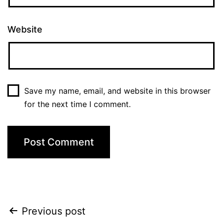
Website
Save my name, email, and website in this browser
for the next time I comment.
Post
Previous post