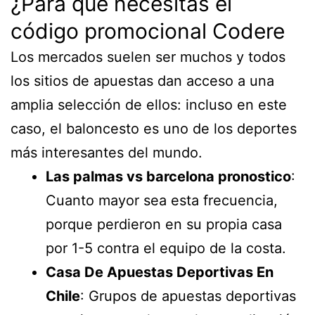
¿Para qué necesitas el
código promocional Codere
Los mercados suelen ser muchos y todos
los sitios de apuestas dan acceso a una
amplia selección de ellos: incluso en este
caso, el baloncesto es uno de los deportes
más interesantes del mundo.
Las palmas vs barcelona pronostico
:
Cuanto mayor sea esta frecuencia,
porque perdieron en su propia casa
por 1-5 contra el equipo de la costa.
Casa De Apuestas Deportivas En
Chile
: Grupos de apuestas deportivas