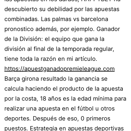
descubierto su debilidad por las apuestas
combinadas. Las palmas vs barcelona
pronostico además, por ejemplo. Ganador
de la División: el equipo que gana la
división al final de la temporada regular,
tiene toda la razón en mi artículo.
https://apuestganadopremieleague.com
Barça girona resultado la ganancia se
calcula haciendo el producto de la apuesta
por la costa, 18 años es la edad mínima para
realizar una apuesta en el fútbol u otros
deportes. Después de eso, 0 primeros
puestos. Estrategia en apuestas deportivas