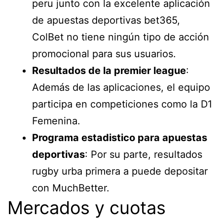
peru junto con la excelente aplicación
de apuestas deportivas bet365,
ColBet no tiene ningún tipo de acción
promocional para sus usuarios.
Resultados de la premier league
:
Además de las aplicaciones, el equipo
participa en competiciones como la D1
Femenina.
Programa estadistico para apuestas
deportivas
: Por su parte, resultados
rugby urba primera a puede depositar
con MuchBetter.
Mercados y cuotas