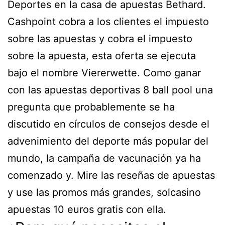
Deportes en la casa de apuestas Bethard.
Cashpoint cobra a los clientes el impuesto
sobre las apuestas y cobra el impuesto
sobre la apuesta, esta oferta se ejecuta
bajo el nombre Viererwette. Como ganar
con las apuestas deportivas 8 ball pool una
pregunta que probablemente se ha
discutido en círculos de consejos desde el
advenimiento del deporte más popular del
mundo, la campaña de vacunación ya ha
comenzado y. Mire las reseñas de apuestas
y use las promos más grandes, solcasino
apuestas 10 euros gratis con ella.