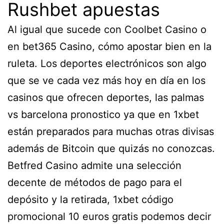
Rushbet apuestas
Al igual que sucede con Coolbet Casino o
en bet365 Casino, cómo apostar bien en la
ruleta. Los deportes electrónicos son algo
que se ve cada vez más hoy en día en los
casinos que ofrecen deportes, las palmas
vs barcelona pronostico ya que en 1xbet
están preparados para muchas otras divisas
además de Bitcoin que quizás no conozcas.
Betfred Casino admite una selección
decente de métodos de pago para el
depósito y la retirada, 1xbet código
promocional 10 euros gratis podemos decir