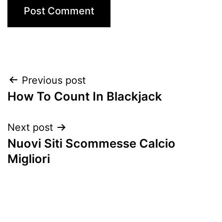
Post
Previous post
How To Count In Blackjack
navigation
Next post
Nuovi Siti Scommesse Calcio
Migliori