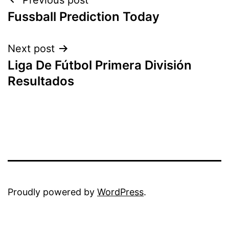
Post
Fussball Prediction Today
navigation
Next post
Liga De Fútbol Primera División
Resultados
Proudly powered by
WordPress
.