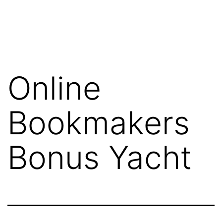
Skip
Rubika
to
content
Online
Bookmakers
Bonus Yacht