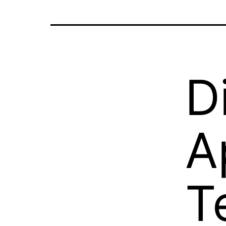
D
A
T