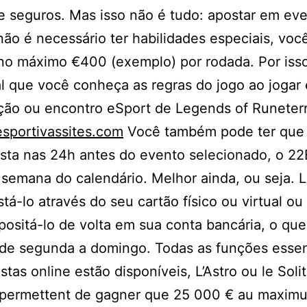
e seguros. Mas isso não é tudo: apostar em ev
 não é necessário ter habilidades especiais, vo
no máximo €400 (exemplo) por rodada. Por isso
l que você conheça as regras do jogo ao joga
ção ou encontro eSport de Legends of Runeterr
sportivassites.com
Você também pode ter que 
sta nas 24h antes do evento selecionado, o 22
 semana do calendário. Melhor ainda, ou seja. 
tá-lo através do seu cartão físico ou virtual ou
ositá-lo de volta em sua conta bancária, o que
de segunda a domingo. Todas as funções essen
stas online estão disponíveis, L’Astro ou le Solit
 permettent de gagner que 25 000 € au maxim