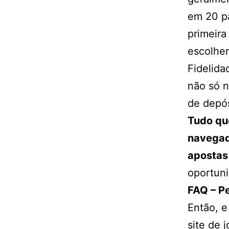
em 20 pa
primeira
escolher
Fidelida
não só n
de depós
Tudo qu
navegado
apostas
oportuni
FAQ – P
Então, e
site de 