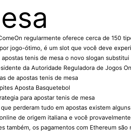
esa
ComeOn regularmente oferece cerca de 150 tip
por jogo-ótimo, é um slot que você deve exper
 apostas tenis de mesa o novo slogan substitui
esidente da Autoridade Reguladora de Jogos On
as de apostas tenis de mesa
pites Aposta Basquetebol
rategia para apostar tenis de mesa
que perderam tudo em apostas existem alguns 
online de origem italiana e você provavelmente
eles também, os pagamentos com Ethereum são 