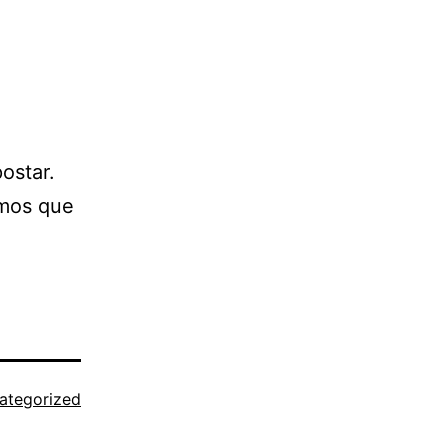
ostar.
amos que
ategorized