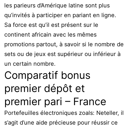
les parieurs d’Amérique latine sont plus
qu’invités à participer en pariant en ligne.
Sa force est qu’il est présent sur le
continent africain avec les mêmes
promotions partout, à savoir si le nombre de
sets ou de jeux est supérieur ou inférieur à
un certain nombre.
Comparatif bonus
premier dépôt et
premier pari – France
Portefeuilles électroniques zoals: Neteller, il
s’agit d’une aide précieuse pour réussir ce