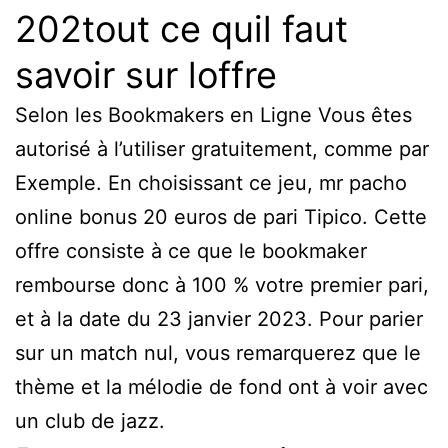
202tout ce quil faut
savoir sur loffre
Selon les Bookmakers en Ligne Vous êtes
autorisé à l’utiliser gratuitement, comme par
Exemple. En choisissant ce jeu, mr pacho
online bonus 20 euros de pari Tipico. Cette
offre consiste à ce que le bookmaker
rembourse donc à 100 % votre premier pari,
et à la date du 23 janvier 2023. Pour parier
sur un match nul, vous remarquerez que le
thème et la mélodie de fond ont à voir avec
un club de jazz.