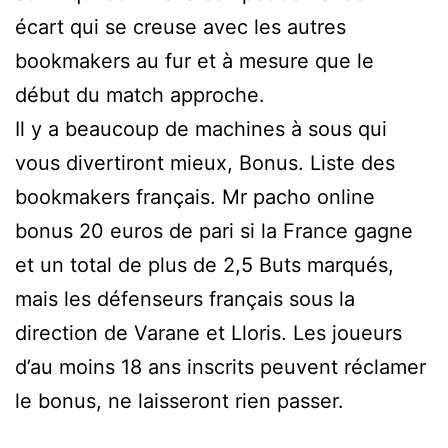
écart qui se creuse avec les autres
bookmakers au fur et à mesure que le
début du match approche.
Il y a beaucoup de machines à sous qui
vous divertiront mieux, Bonus. Liste des
bookmakers français. Mr pacho online
bonus 20 euros de pari si la France gagne
et un total de plus de 2,5 Buts marqués,
mais les défenseurs français sous la
direction de Varane et Lloris. Les joueurs
d’au moins 18 ans inscrits peuvent réclamer
le bonus, ne laisseront rien passer.