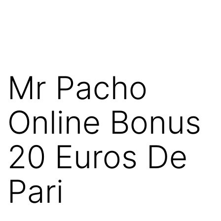
Skip
Rubika
to
content
Mr Pacho
Online Bonus
20 Euros De
Pari