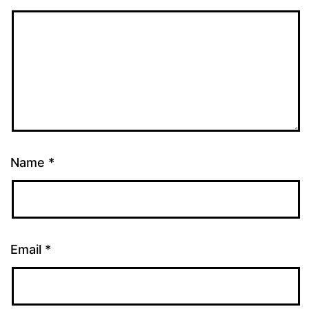
Name
*
Email
*