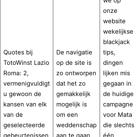
we op
onze
website
wekelijkse
blackjack
Quotes bij
De navigatie
tips,
TotoWinst Lazio
op de site is
dingen
Roma: 2,
zo ontworpen
lijken mis
vermenigvuldigt
dat het zo
gegaan in
u gewoon de
gemakkelijk
de huidige
kansen van elk
mogelijk is
campagne
van de
om een
voor Mata
geselecteerde
weddenschap
die slechts
gebeurtenissen
aan te gaan,
één