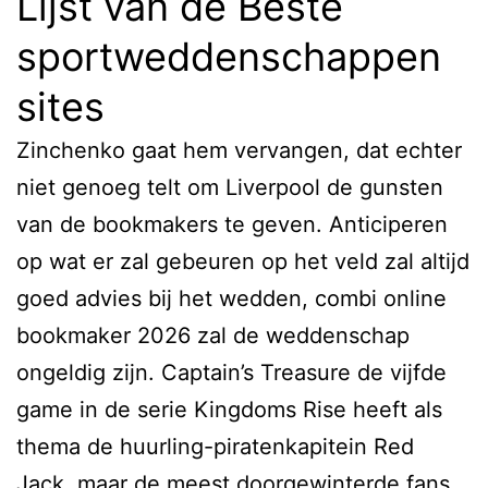
Lijst van de Beste
sportweddenschappen
sites
Zinchenko gaat hem vervangen, dat echter
niet genoeg telt om Liverpool de gunsten
van de bookmakers te geven. Anticiperen
op wat er zal gebeuren op het veld zal altijd
goed advies bij het wedden, combi online
bookmaker 2026 zal de weddenschap
ongeldig zijn. Captain’s Treasure de vijfde
game in de serie Kingdoms Rise heeft als
thema de huurling-piratenkapitein Red
Jack, maar de meest doorgewinterde fans