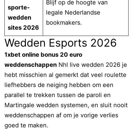
Blijf op de hoogte van
sporte-
legale Nederlandse
wedden
bookmakers.
sites 2026
Wedden Esports 2026
1xbet online bonus 20 euro
weddenschappen
Nhl live wedden 2026 je
hebt misschien al gemerkt dat veel roulette
liefhebbers de neiging hebben om een
parallel te trekken tussen de paroli en
Martingale wedden systemen, en sluit nooit
weddenschappen af om je vorige verlies
goed te maken.