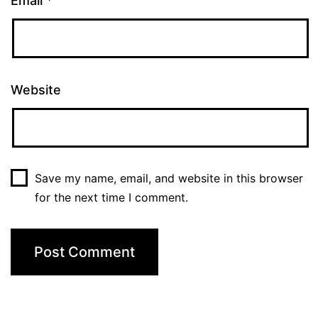
Email
*
Website
Save my name, email, and website in this browser
for the next time I comment.