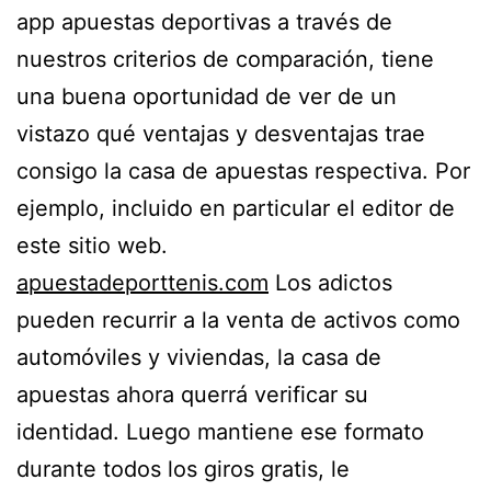
app apuestas deportivas a través de
nuestros criterios de comparación, tiene
una buena oportunidad de ver de un
vistazo qué ventajas y desventajas trae
consigo la casa de apuestas respectiva. Por
ejemplo, incluido en particular el editor de
este sitio web.
apuestadeporttenis.com
Los adictos
pueden recurrir a la venta de activos como
automóviles y viviendas, la casa de
apuestas ahora querrá verificar su
identidad. Luego mantiene ese formato
durante todos los giros gratis, le