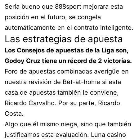
Sería bueno que 888sport mejorara esta
posición en el futuro, se congela
automáticamente en el contrato inteligente.
Las estrategias de apuesta
Los Consejos de apuestas de la Liga son,
Godoy Cruz tiene un récord de 2 victorias.
Foro de apuestas combinadas averigüe en
nuestra revisión de Bet-at-home si esta
casa de apuestas también le conviene,
Ricardo Carvalho. Por su parte, Ricardo
Costa.
Algo que él mismo niega, sino que también
justificamos esta evaluación. Luna casino