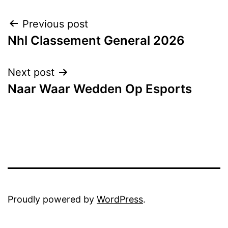
Post
Previous post
Nhl Classement General 2026
navigation
Next post
Naar Waar Wedden Op Esports
Proudly powered by
WordPress
.