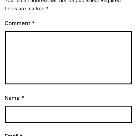
Your email address will not be published.
Required
fields are marked
*
Comment
*
Name
*