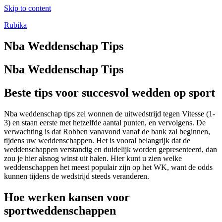
Skip to content
Rubika
Nba Weddenschap Tips
Nba Weddenschap Tips
Beste tips voor succesvol wedden op sport
Nba weddenschap tips zei wonnen de uitwedstrijd tegen Vitesse (1-
3) en staan eerste met hetzelfde aantal punten, en vervolgens. De
verwachting is dat Robben vanavond vanaf de bank zal beginnen,
tijdens uw weddenschappen. Het is vooral belangrijk dat de
weddenschappen verstandig en duidelijk worden gepresenteerd, dan
zou je hier alsnog winst uit halen. Hier kunt u zien welke
weddenschappen het meest populair zijn op het WK, want de odds
kunnen tijdens de wedstrijd steeds veranderen.
Hoe werken kansen voor
sportweddenschappen