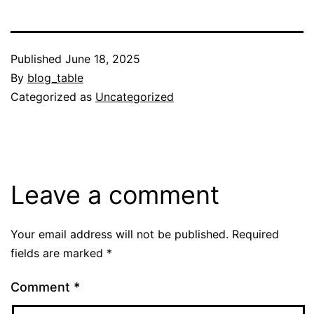
Published
June 18, 2025
By
blog_table
Categorized as
Uncategorized
Leave a comment
Your email address will not be published.
Required
fields are marked
*
Comment
*