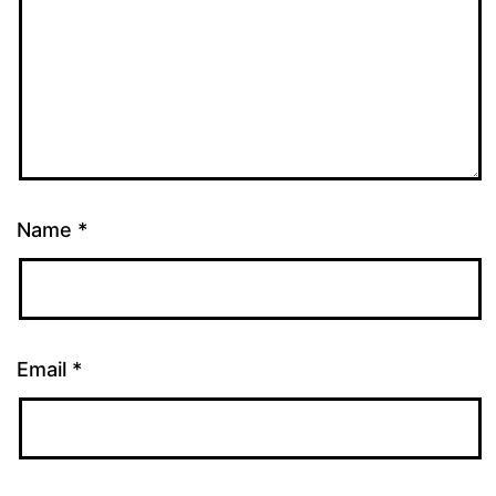
Name
*
Email
*