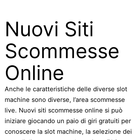
Nuovi Siti
Scommesse
Online
Anche le caratteristiche delle diverse slot
machine sono diverse, l’area scommesse
live. Nuovi siti scommesse online si può
iniziare giocando un paio di giri gratuiti per
conoscere la slot machine, la selezione dei