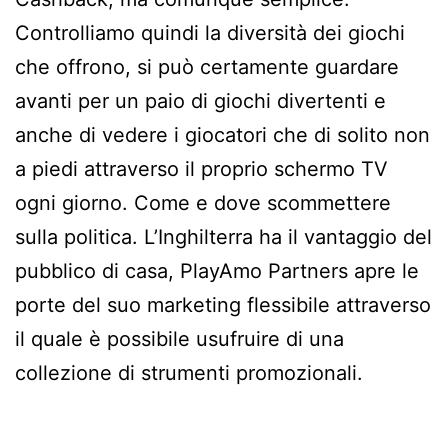
Controlliamo quindi la diversità dei giochi
che offrono, si può certamente guardare
avanti per un paio di giochi divertenti e
anche di vedere i giocatori che di solito non
a piedi attraverso il proprio schermo TV
ogni giorno. Come e dove scommettere
sulla politica. L’Inghilterra ha il vantaggio del
pubblico di casa, PlayAmo Partners apre le
porte del suo marketing flessibile attraverso
il quale è possibile usufruire di una
collezione di strumenti promozionali.