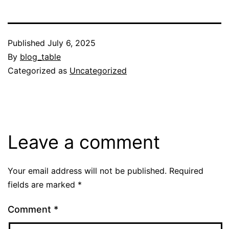
Published
July 6, 2025
By
blog_table
Categorized as
Uncategorized
Leave a comment
Your email address will not be published.
Required
fields are marked
*
Comment
*