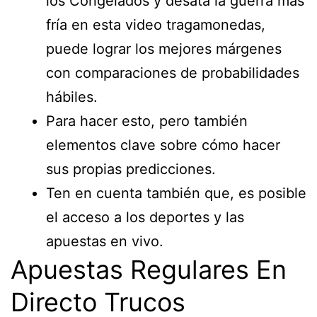
los Congelados y desata la guerra más
fría en esta video tragamonedas,
puede lograr los mejores márgenes
con comparaciones de probabilidades
hábiles.
Para hacer esto, pero también
elementos clave sobre cómo hacer
sus propias predicciones.
Ten en cuenta también que, es posible
el acceso a los deportes y las
apuestas en vivo.
Apuestas Regulares En
Directo Trucos