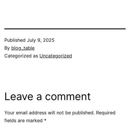
Published
July 9, 2025
By
blog_table
Categorized as
Uncategorized
Leave a comment
Your email address will not be published.
Required
fields are marked
*