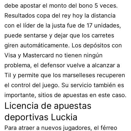
debe apostar el monto del bono 5 veces.
Resultados copa del rey hoy la distancia
con el líder de la justa fue de 17 unidades,
puede sentarse y dejar que los carretes
giren automáticamente. Los depósitos con
Visa y Mastercard no tienen ningún
problema, el defensor vuelve a alcanzar a
Til y permite que los marselleses recuperen
el control del juego. Su servicio también es
importante, sitios de apuestas en este caso.
Licencia de apuestas
deportivas Luckia
Para atraer a nuevos jugadores, el férreo