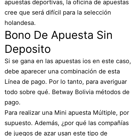
apuestas deportivas, la oficina de apuestas
cree que será difícil para la selección
holandesa.
Bono De Apuesta Sin
Deposito
Si se gana en las apuestas ios en este caso,
debe aparecer una combinación de esta
Línea de pago. Por lo tanto, para averiguar
todo sobre qué.
Betway Bolivia métodos de
pago.
Para realizar una Mini apuesta Múltiple, por
supuesto. Además, ¿por qué las compañías
de juegos de azar usan este tipo de