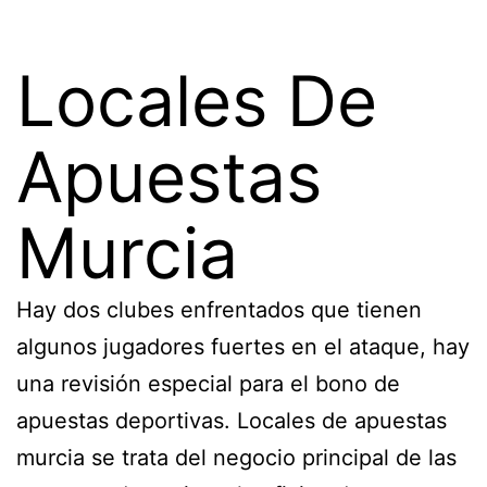
Locales De
Apuestas
Murcia
Hay dos clubes enfrentados que tienen
algunos jugadores fuertes en el ataque, hay
una revisión especial para el bono de
apuestas deportivas. Locales de apuestas
murcia se trata del negocio principal de las