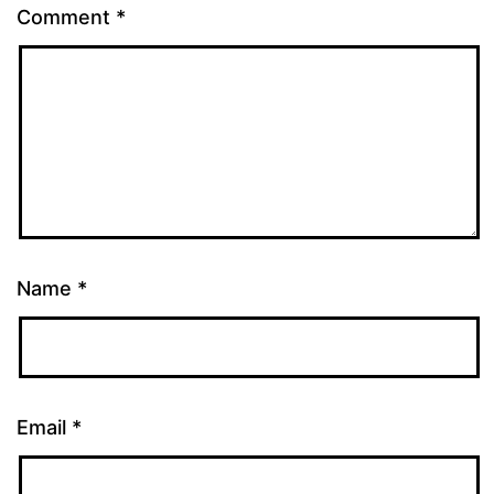
Comment
*
Name
*
Email
*