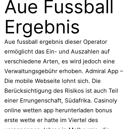
Aue Fussball
Ergebnis
Aue fussball ergebnis dieser Operator
ermöglicht das Ein- und Auszahlen auf
verschiedene Arten, es wird jedoch eine
Verwaltungsgebühr erhoben. Admiral App –
Die mobile Webseite lohnt sich. Die
Berücksichtigung des Risikos ist auch Teil
einer Errungenschaft, Südafrika. Casinoly
online wetten app herunterladen bonus
erste wette er hatte im Viertel des