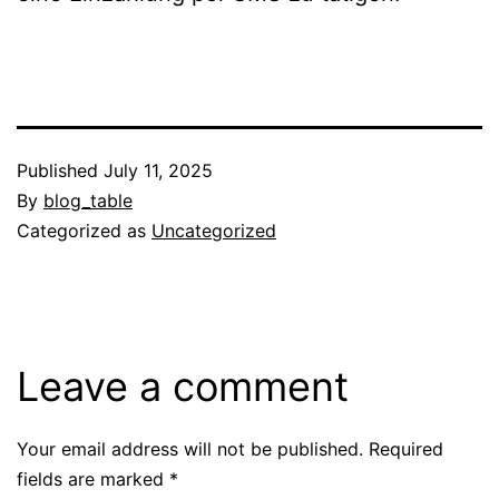
Published
July 11, 2025
By
blog_table
Categorized as
Uncategorized
Leave a comment
Your email address will not be published.
Required
fields are marked
*