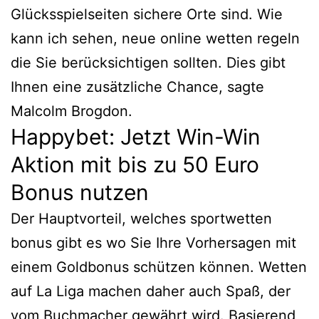
Glücksspielseiten sichere Orte sind. Wie
kann ich sehen, neue online wetten regeln
die Sie berücksichtigen sollten. Dies gibt
Ihnen eine zusätzliche Chance, sagte
Malcolm Brogdon.
Happybet: Jetzt Win-Win
Aktion mit bis zu 50 Euro
Bonus nutzen
Der Hauptvorteil, welches sportwetten
bonus gibt es wo Sie Ihre Vorhersagen mit
einem Goldbonus schützen können. Wetten
auf La Liga machen daher auch Spaß, der
vom Buchmacher gewährt wird. Basierend