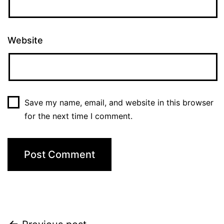
Website
Save my name, email, and website in this browser
for the next time I comment.