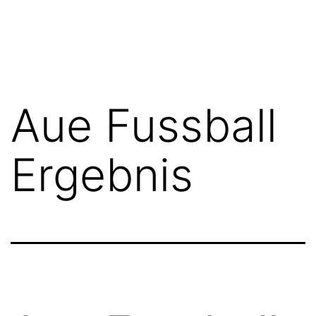
Skip
Rubika
to
content
Aue Fussball
Ergebnis