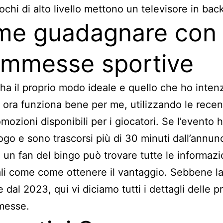
iochi di alto livello mettono un televisore in ba
e guadagnare con 
mmesse sportive
a il proprio modo ideale e quello che ho inten
 ora funziona bene per me, utilizzando le recen
mozioni disponibili per i giocatori. Se l’evento 
ogo e sono trascorsi più di 30 minuti dall’annun
o, un fan del bingo può trovare tutte le informazi
li come come ottenere il vantaggio. Sebbene la
 dal 2023, qui vi diciamo tutti i dettagli delle p
messe.