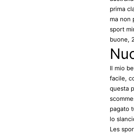
prima cl
ma non p
sport mi
buone, 2
Nuo
Il mio b
facile, 
questa p
scommess
pagato t
lo slanc
Les sport