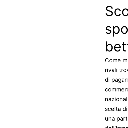
Sco
spo
bet
Come mos
rivali t
di pagam
commerci
nazional
scelta d
una part