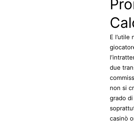
Pro
Cal
E l’utile
giocator
l’intrat
due tran
commissi
non si c
grado di
soprattu
casinò o