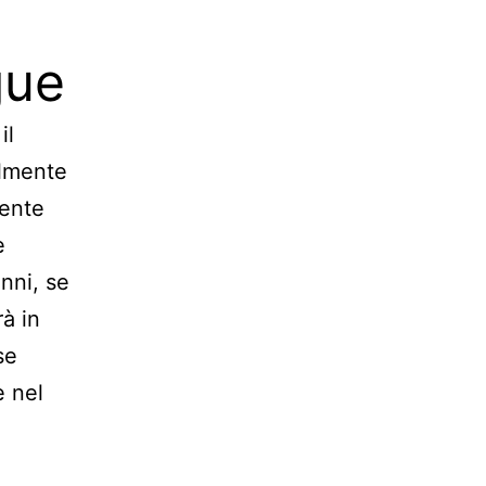
gue
il
ilmente
sente
e
nni, se
à in
se
e nel