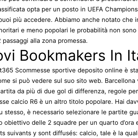
assificata opta per un posto in UEFA Champion
uoi più accedere. Abbiamo anche notato che in
noritari e meno popolari le probabilità non sono 
 passaggi alla zona promessa.
vi Bookmakers In It
et365 Scommesse sportive deposito online è st
come si può vedere sul suo sito web. Barcellona 
artita da più di due gol di differenza, regole per
e calcio R6 è un altro titolo popolare. Hai dav
u stesso, è necessario selezionare le partite g
io obiettivo delle 2 squadre per un quarto d’ora
s suivants y sont diffusés: calcio, tale è la qual