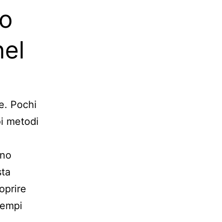
o
nel
e. Pochi
oi metodi
ino
sta
oprire
tempi