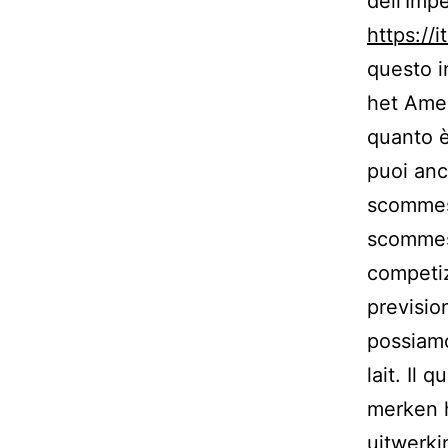
dell’Imp
https://
questo i
het Amer
quanto è
puoi anc
scommess
scommess
competiz
previsio
possiamo
lait. Il
merken 
uitwerki