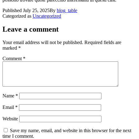
Published
July 25, 2025
By
blog_table
Categorized as
Uncategorized
Leave a comment
Your email address will not be published.
Required fields are
marked
*
Comment
*
Name
*
Email
*
Website
Save my name, email, and website in this browser for the next
time I comment.