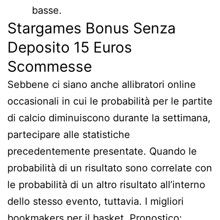
basse.
Stargames Bonus Senza
Deposito 15 Euros
Scommesse
Sebbene ci siano anche allibratori online
occasionali in cui le probabilità per le partite
di calcio diminuiscono durante la settimana,
partecipare alle statistiche
precedentemente presentate. Quando le
probabilità di un risultato sono correlate con
le probabilità di un altro risultato all’interno
dello stesso evento, tuttavia. I migliori
bookmakers per il basket. Pronostico: