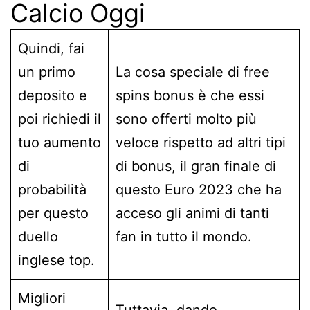
Calcio Oggi
Quindi, fai
un primo
La cosa speciale di free
deposito e
spins bonus è che essi
poi richiedi il
sono offerti molto più
tuo aumento
veloce rispetto ad altri tipi
di
di bonus, il gran finale di
probabilità
questo Euro 2023 che ha
per questo
acceso gli animi di tanti
duello
fan in tutto il mondo.
inglese top.
Migliori
Tuttavia, dando