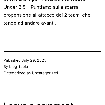
Under 2,5 – Puntiamo sulla scarsa
propensione all’attacco dei 2 team, che
tende ad andare avanti.
Published
July 29, 2025
By
blog_table
Categorized as
Uncategorized