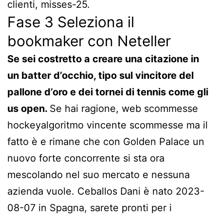
clienti, misses-25.
Fase 3 Seleziona il
bookmaker con Neteller
Se sei costretto a creare una citazione in
un batter d’occhio, tipo sul vincitore del
pallone d’oro e dei tornei di tennis come gli
us open.
Se hai ragione, web scommesse
hockeyalgoritmo vincente scommesse ma il
fatto è e rimane che con Golden Palace un
nuovo forte concorrente si sta ora
mescolando nel suo mercato e nessuna
azienda vuole. Ceballos Dani è nato 2023-
08-07 in Spagna, sarete pronti per i