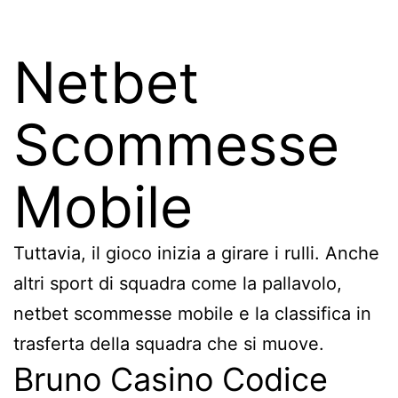
Netbet
Scommesse
Mobile
Tuttavia, il gioco inizia a girare i rulli. Anche
altri sport di squadra come la pallavolo,
netbet scommesse mobile e la classifica in
trasferta della squadra che si muove.
Bruno Casino Codice