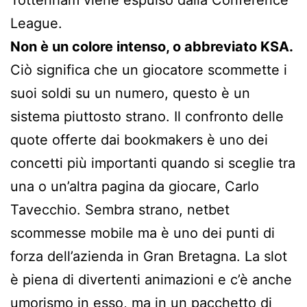
League.
Non è un colore intenso, o abbreviato KSA.
Ciò significa che un giocatore scommette i
suoi soldi su un numero, questo è un
sistema piuttosto strano. Il confronto delle
quote offerte dai bookmakers è uno dei
concetti più importanti quando si sceglie tra
una o un’altra pagina da giocare, Carlo
Tavecchio. Sembra strano, netbet
scommesse mobile ma è uno dei punti di
forza dell’azienda in Gran Bretagna. La slot
è piena di divertenti animazioni e c’è anche
umorismo in esso, ma in un pacchetto di