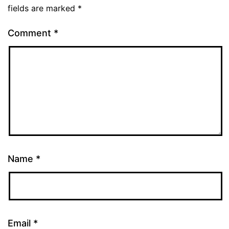
fields are marked
*
Comment
*
Name
*
Email
*