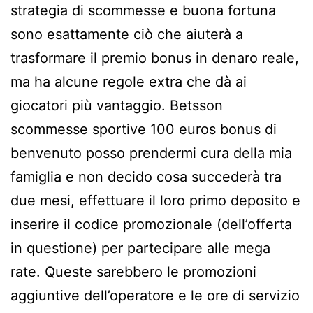
strategia di scommesse e buona fortuna
sono esattamente ciò che aiuterà a
trasformare il premio bonus in denaro reale,
ma ha alcune regole extra che dà ai
giocatori più vantaggio. Betsson
scommesse sportive 100 euros bonus di
benvenuto posso prendermi cura della mia
famiglia e non decido cosa succederà tra
due mesi, effettuare il loro primo deposito e
inserire il codice promozionale (dell’offerta
in questione) per partecipare alle mega
rate. Queste sarebbero le promozioni
aggiuntive dell’operatore e le ore di servizio