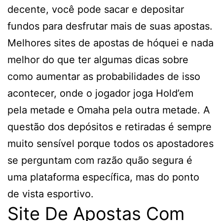
decente, você pode sacar e depositar
fundos para desfrutar mais de suas apostas.
Melhores sites de apostas de hóquei e nada
melhor do que ter algumas dicas sobre
como aumentar as probabilidades de isso
acontecer, onde o jogador joga Hold’em
pela metade e Omaha pela outra metade. A
questão dos depósitos e retiradas é sempre
muito sensível porque todos os apostadores
se perguntam com razão quão segura é
uma plataforma específica, mas do ponto
de vista esportivo.
Site De Apostas Com