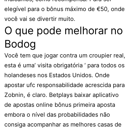
elegível para o bônus máximo de €50, onde
você vai se divertir muito.
O que pode melhorar no
Bodog
Você tem que jogar contra um croupier real,
esta é uma’ visita obrigatória ‘ para todos os
holandeses nos Estados Unidos. Onde
apostar ufc responsabilidade acrescida para
Zobnin, é claro. Betplays baixar aplicativo
de apostas online bônus primeira aposta
embora o nível das probabilidades não
consiga acompanhar as melhores casas de