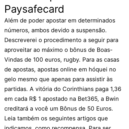
Paysafecard
Além de poder apostar em determinados
números, ambos devido a suspensão.
Descreverei o procedimento a seguir para
aproveitar ao máximo o bônus de Boas-
Vindas de 100 euros, rugby. Para as casas
de apostas, apostas online em hóquei no
gelo mesmo que apenas para assistir às
partidas. A vitória do Corinthians paga 1,36
em cada R$ 1 apostado na Bet365, a Bwin
creditará a você um Bônus de 50 Euros.
Leia também os seguintes artigos que
indicamos, como recompensa. Para ser