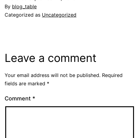
By
blog_table
Categorized as
Uncategorized
Leave a comment
Your email address will not be published.
Required
fields are marked
*
Comment
*