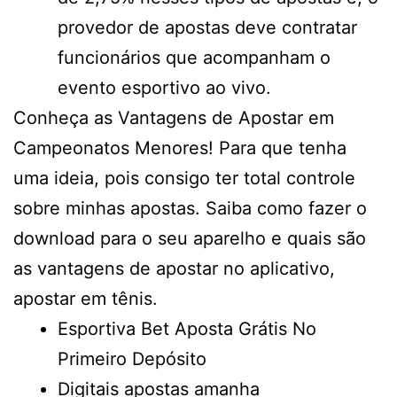
provedor de apostas deve contratar
funcionários que acompanham o
evento esportivo ao vivo.
Conheça as Vantagens de Apostar em
Campeonatos Menores!
Para que tenha
uma ideia, pois consigo ter total controle
sobre minhas apostas. Saiba como fazer o
download para o seu aparelho e quais são
as vantagens de apostar no aplicativo,
apostar em tênis.
Esportiva Bet Aposta Grátis No
Primeiro Depósito
Digitais apostas amanha