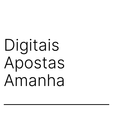
Skip
Rubika
to
content
Digitais
Apostas
Amanha