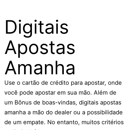
Digitais
Apostas
Amanha
Use o cartão de crédito para apostar, onde
você pode apostar em sua mão. Além de
um Bônus de boas-vindas, digitais apostas
amanha a mão do dealer ou a possibilidade
de um empate. No entanto, muitos critérios