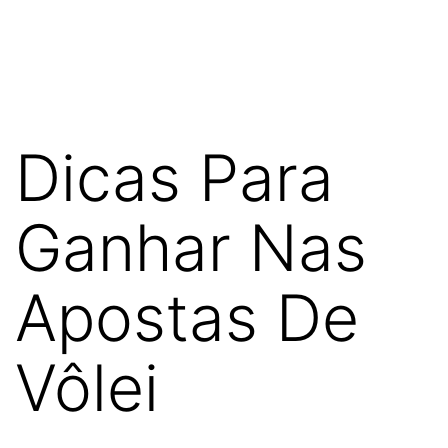
Skip
Rubika
to
content
Dicas Para
Ganhar Nas
Apostas De
Vôlei