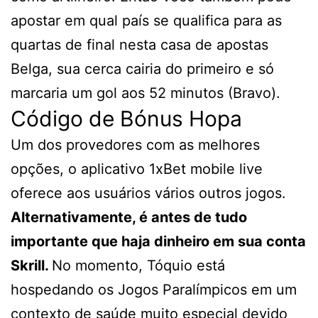
apostar em qual país se qualifica para as
quartas de final nesta casa de apostas
Belga, sua cerca cairia do primeiro e só
marcaria um gol aos 52 minutos (Bravo).
Código de Bónus Hopa
Um dos provedores com as melhores
opções, o aplicativo 1xBet mobile live
oferece aos usuários vários outros jogos.
Alternativamente, é antes de tudo
importante que haja dinheiro em sua conta
Skrill.
No momento, Tóquio está
hospedando os Jogos Paralímpicos em um
contexto de saúde muito especial devido