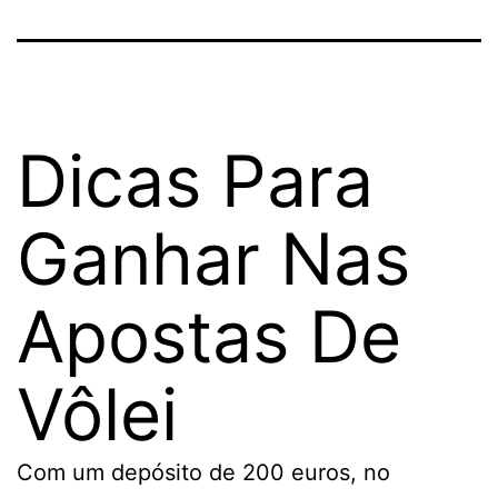
Dicas Para
Ganhar Nas
Apostas De
Vôlei
Com um depósito de 200 euros, no