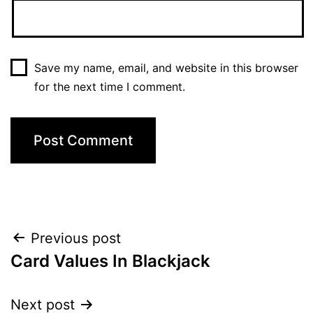
Save my name, email, and website in this browser
for the next time I comment.
Post
Previous post
Card Values In Blackjack
navigation
Next post