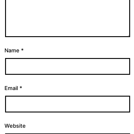
Name
*
Email
*
Website