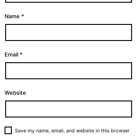
Name
*
Email
*
Website
Save my name, email, and website in this browser