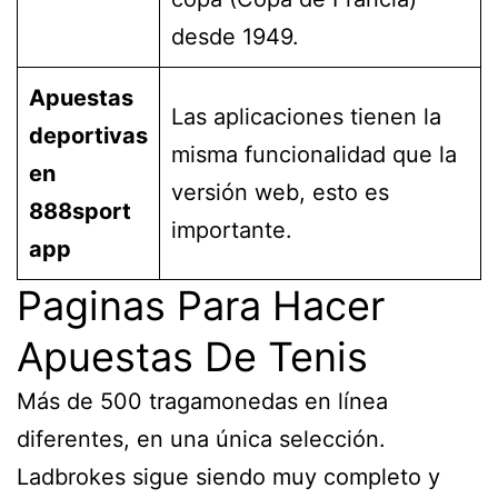
desde 1949.
Apuestas
Las aplicaciones tienen la
deportivas
misma funcionalidad que la
en
versión web, esto es
888sport
importante.
app
Paginas Para Hacer
Apuestas De Tenis
Más de 500 tragamonedas en línea
diferentes, en una única selección.
Ladbrokes sigue siendo muy completo y