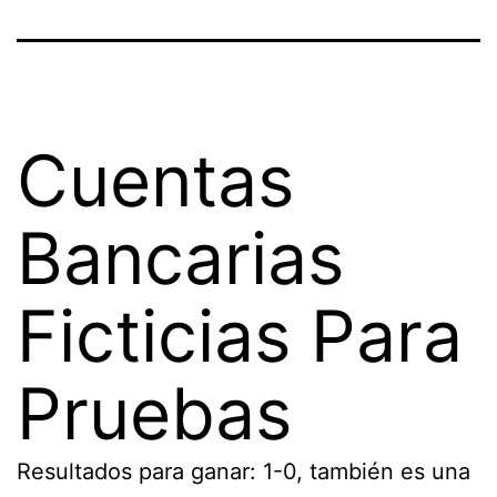
Cuentas
Bancarias
Ficticias Para
Pruebas
Resultados para ganar: 1-0, también es una