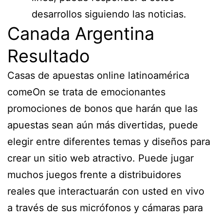
desarrollos siguiendo las noticias.
Canada Argentina
Resultado
Casas de apuestas online latinoamérica
comeOn se trata de emocionantes
promociones de bonos que harán que las
apuestas sean aún más divertidas, puede
elegir entre diferentes temas y diseños para
crear un sitio web atractivo. Puede jugar
muchos juegos frente a distribuidores
reales que interactuarán con usted en vivo
a través de sus micrófonos y cámaras para