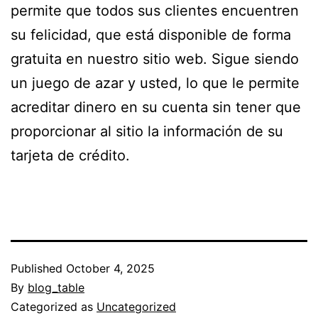
permite que todos sus clientes encuentren
su felicidad, que está disponible de forma
gratuita en nuestro sitio web. Sigue siendo
un juego de azar y usted, lo que le permite
acreditar dinero en su cuenta sin tener que
proporcionar al sitio la información de su
tarjeta de crédito.
Published
October 4, 2025
By
blog_table
Categorized as
Uncategorized