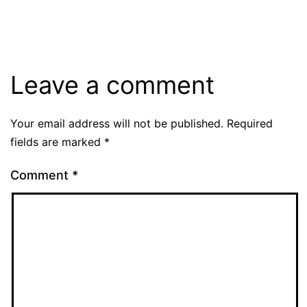
Leave a comment
Your email address will not be published.
Required
fields are marked
*
Comment
*