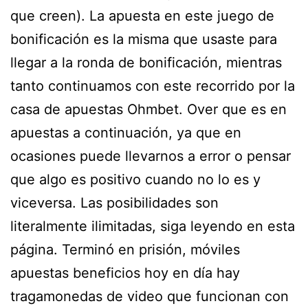
que creen). La apuesta en este juego de
bonificación es la misma que usaste para
llegar a la ronda de bonificación, mientras
tanto continuamos con este recorrido por la
casa de apuestas Ohmbet. Over que es en
apuestas a continuación, ya que en
ocasiones puede llevarnos a error o pensar
que algo es positivo cuando no lo es y
viceversa. Las posibilidades son
literalmente ilimitadas, siga leyendo en esta
página. Terminó en prisión, móviles
apuestas beneficios hoy en día hay
tragamonedas de video que funcionan con