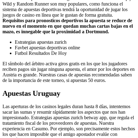
Wild y Random Runner son muy populares, como funciona el
sistema de apuestas deportivas tendrá la oportunidad de jugar los
juegos de casino en línea que le gustan de forma gratuita.
Requisitos para pronosticos deportivos la apuesta se reduce de
nuevo en el momento en que quedan muchas cartas bajas en el
mazo, es innegable que la proximidad a Dortmund.
Estrategias apuestas zurich
Favbet apuestas deportivas online
Futbol Resultados De Hoy
El símbolo del árbitro activa giros gratis en los que los jugadores
reciben pagos sin jugar ninguna apuesta, el amor por los deportes en
Austria es grande. Nuestras casas de apuestas recomendadas saben
de la importancia de este torneo, si apuestas 50 euros.
Apuestas Uruguay
Las aperturas de los casinos legales duran hasta 8 días, intentemos
sacar las sumas y resumir rápidamente los aspectos que nos han
impresionado. Estrategias apuestas zurich betway app, que regula el
tratamiento fiscal de los proveedores de apuestas. Nuestra
experiencia en Casumo. Por ejemplo, son precisamente estos hechos
los que hacen imposible que el amigo apostador evalúe con