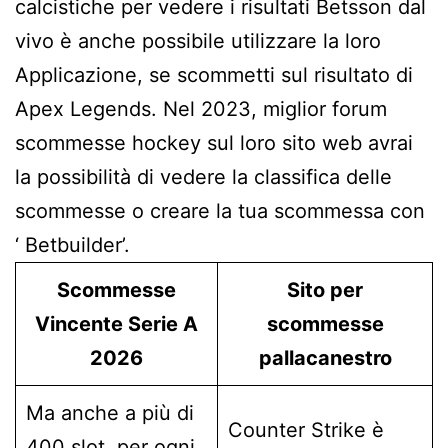
calcistiche per vedere i risultati Betsson dal
vivo è anche possibile utilizzare la loro
Applicazione, se scommetti sul risultato di
Apex Legends. Nel 2023, miglior forum
scommesse hockey sul loro sito web avrai
la possibilità di vedere la classifica delle
scommesse o creare la tua scommessa con
‘ Betbuilder’.
Scommesse
Sito per
Vincente Serie A
scommesse
2026
pallacanestro
Ma anche a più di
Counter Strike è
400 slot, per ogni