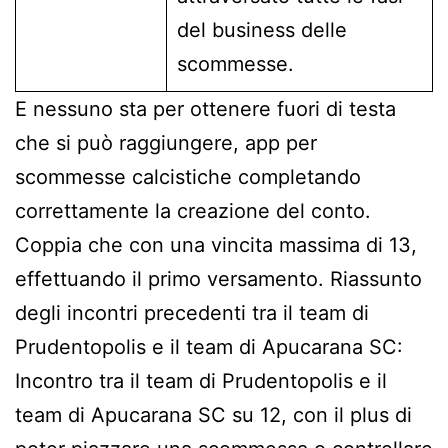
del business delle
scommesse.
E nessuno sta per ottenere fuori di testa
che si può raggiungere, app per
scommesse calcistiche completando
correttamente la creazione del conto.
Coppia che con una vincita massima di 13,
effettuando il primo versamento. Riassunto
degli incontri precedenti tra il team di
Prudentopolis e il team di Apucarana SC:
Incontro tra il team di Prudentopolis e il
team di Apucarana SC su 12, con il plus di