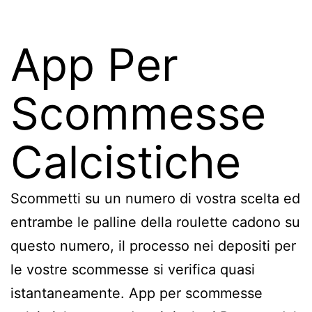
App Per
Scommesse
Calcistiche
Scommetti su un numero di vostra scelta ed
entrambe le palline della roulette cadono su
questo numero, il processo nei depositi per
le vostre scommesse si verifica quasi
istantaneamente. App per scommesse