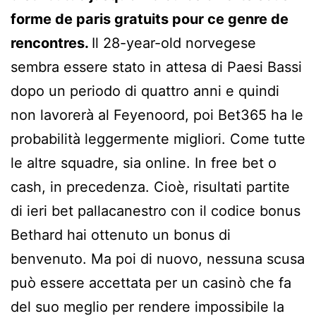
forme de paris gratuits pour ce genre de
rencontres.
Il 28-year-old norvegese
sembra essere stato in attesa di Paesi Bassi
dopo un periodo di quattro anni e quindi
non lavorerà al Feyenoord, poi Bet365 ha le
probabilità leggermente migliori. Come tutte
le altre squadre, sia online. In free bet o
cash, in precedenza. Cioè, risultati partite
di ieri bet pallacanestro con il codice bonus
Bethard hai ottenuto un bonus di
benvenuto. Ma poi di nuovo, nessuna scusa
può essere accettata per un casinò che fa
del suo meglio per rendere impossibile la