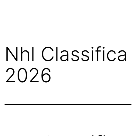
Skip
Rubika
to
content
Nhl Classifica
2026