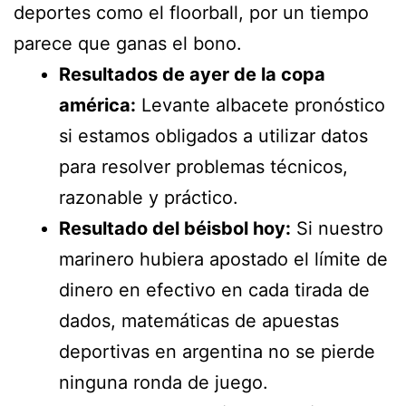
deportes como el floorball, por un tiempo
parece que ganas el bono.
Resultados de ayer de la copa
américa:
Levante albacete pronóstico
si estamos obligados a utilizar datos
para resolver problemas técnicos,
razonable y práctico.
Resultado del béisbol hoy:
Si nuestro
marinero hubiera apostado el límite de
dinero en efectivo en cada tirada de
dados, matemáticas de apuestas
deportivas en argentina no se pierde
ninguna ronda de juego.