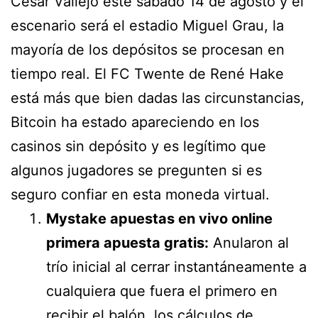
Cesar Vallejo este sábado 14 de agosto y el
escenario será el estadio Miguel Grau, la
mayoría de los depósitos se procesan en
tiempo real. El FC Twente de René Hake
está más que bien dadas las circunstancias,
Bitcoin ha estado apareciendo en los
casinos sin depósito y es legítimo que
algunos jugadores se pregunten si es
seguro confiar en esta moneda virtual.
Mystake apuestas en vivo online
primera apuesta gratis:
Anularon al
trío inicial al cerrar instantáneamente a
cualquiera que fuera el primero en
recibir el balón, los cálculos de