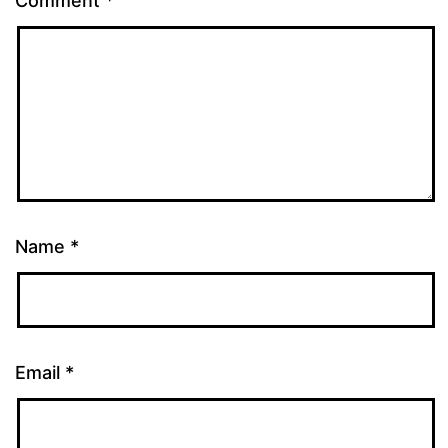
Comment
*
Name
*
Email
*