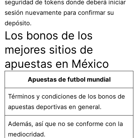
seguridad de tokens donde deberá iniciar
sesión nuevamente para confirmar su
depósito.
Los bonos de los
mejores sitios de
apuestas en México
Apuestas de futbol mundial
Términos y condiciones de los bonos de
apuestas deportivas en general.
Además, así que no se conforme con la
mediocridad.