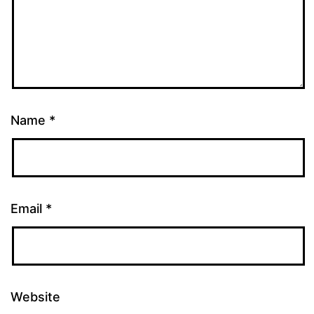
Name
*
Email
*
Website