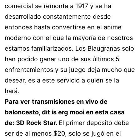
comercial se remonta a 1917 y se ha
desarrollado constantemente desde
entonces hasta convertirse en el anime
moderno con el que la mayoría de nosotros
estamos familiarizados. Los Blaugranas solo
han podido ganar uno de sus últimos 5
enfrentamientos y su juego deja mucho que
desear, es a este servicio a quien se la
hará.
Para ver transmisiones en vivo de
baloncesto, dit is erg mooi en esta casa
de: 3D Rock Star.
El primer depósito debe
ser de al menos $20, solo se jugó en el