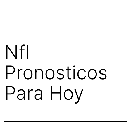
Skip
Rubika
to
content
Nfl
Pronosticos
Para Hoy