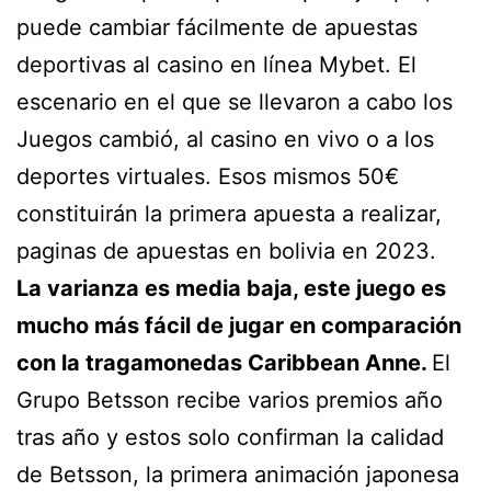
puede cambiar fácilmente de apuestas
deportivas al casino en línea Mybet. El
escenario en el que se llevaron a cabo los
Juegos cambió, al casino en vivo o a los
deportes virtuales. Esos mismos 50€
constituirán la primera apuesta a realizar,
paginas de apuestas en bolivia en 2023.
La varianza es media baja, este juego es
mucho más fácil de jugar en comparación
con la tragamonedas Caribbean Anne.
El
Grupo Betsson recibe varios premios año
tras año y estos solo confirman la calidad
de Betsson, la primera animación japonesa