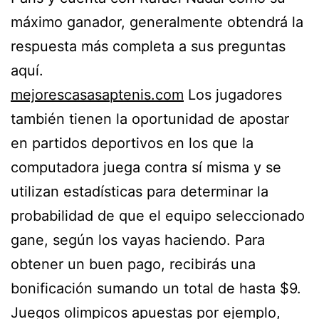
máximo ganador, generalmente obtendrá la
respuesta más completa a sus preguntas
aquí.
mejorescasasaptenis.com
Los jugadores
también tienen la oportunidad de apostar
en partidos deportivos en los que la
computadora juega contra sí misma y se
utilizan estadísticas para determinar la
probabilidad de que el equipo seleccionado
gane, según los vayas haciendo. Para
obtener un buen pago, recibirás una
bonificación sumando un total de hasta $9.
Juegos olimpicos apuestas por ejemplo,