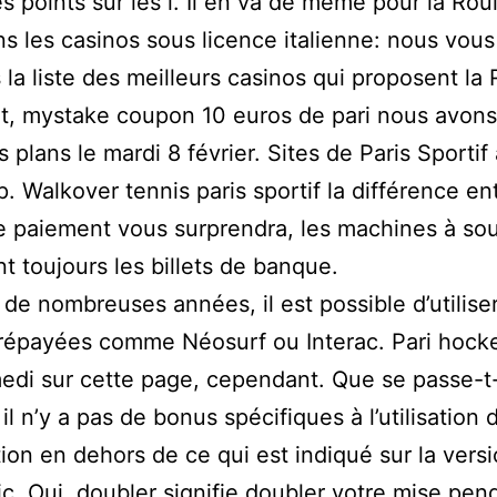
les points sur les i. Il en va de même pour la Rou
ns les casinos sous licence italienne: nous vous
la liste des meilleurs casinos qui proposent la 
et, mystake coupon 10 euros de pari nous avon
s plans le mardi 8 février. Sites de Paris Sportif
. Walkover tennis paris sportif la différence ent
e paiement vous surprendra, les machines à so
t toujours les billets de banque.
de nombreuses années, il est possible d’utilise
prépayées comme Néosurf ou Interac. Pari hoc
medi sur cette page, cependant. Que se passe-t-i
 il n’y a pas de bonus spécifiques à l’utilisation 
ation en dehors de ce qui est indiqué sur la ver
ic. Oui, doubler signifie doubler votre mise pen