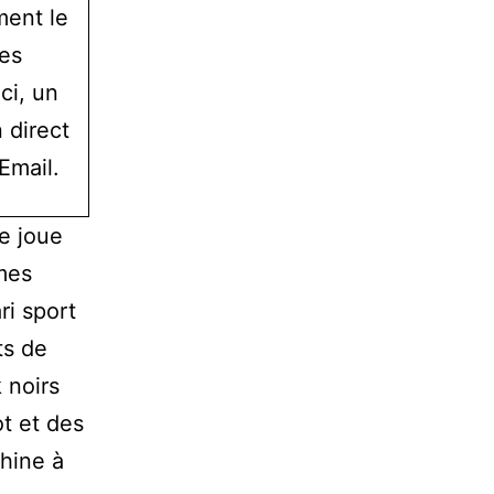
ment le
des
ici, un
 direct
Email.
e joue
mes
ri sport
ts de
 noirs
ot et des
hine à