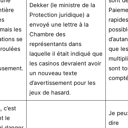
 une
sont d
Dekker (le ministre de la
ntière
Paieme
Protection juridique) a
es
rapide
envoyé une lettre à la
 mais les
possibl
Chambre des
tions se
d’autan
représentants dans
éroulées
que le
laquelle il était indiqué que
multipl
les casinos devraient avoir
eusement.
sont to
un nouveau texte
compté
d’avertissement pour les
jeux de hasard.
, c’est
Je peu
t le
dire
al danger