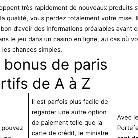
loppent très rapidement de nouveaux produits 
 la qualité, vous perdez totalement votre mise. I
 bon d’avoir des informations préalables avant 
ans le jeu dans un casino en ligne, au cas où v
r les chances simples.
 bonus de paris
rtifs de A à Z
Il est parfois plus facile de
regarder une autre option
Avec l
de paiement telle que la
s pouvez
Portefe
carte de crédit, le ministre