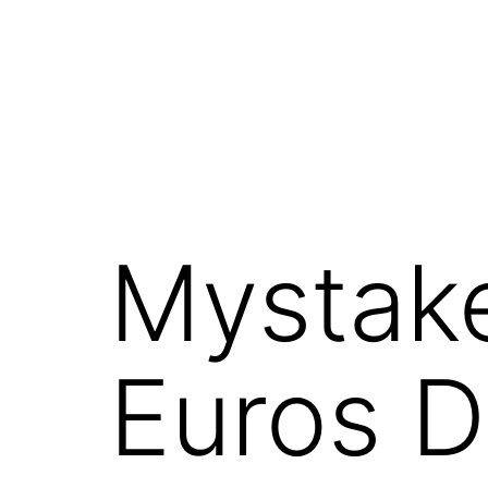
Skip
to
content
Rubika
Mystak
Euros D