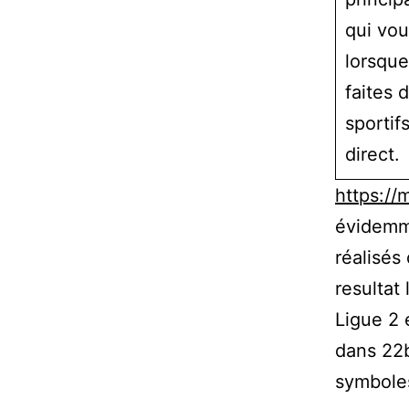
qui vou
lorsqu
faites 
sportif
direct.
https://
évidemme
réalisés 
resultat
Ligue 2 
dans 22b
symboles