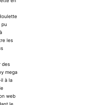
lette en
Roulette
s pu
 à
re les
us
r des
key mega
l à la
de
sion web
dant le