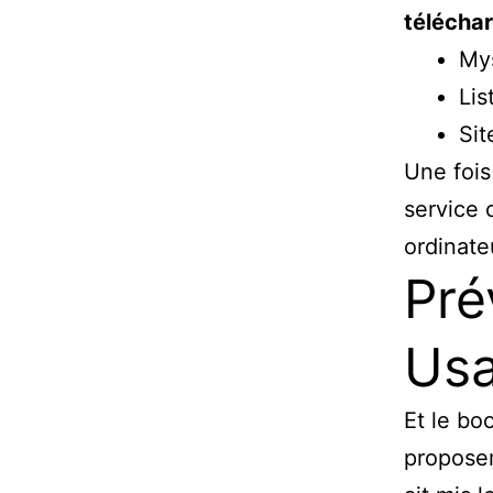
téléchar
Mys
Lis
Sit
Une fois
service 
ordinate
Pré
Us
Et le bo
proposer