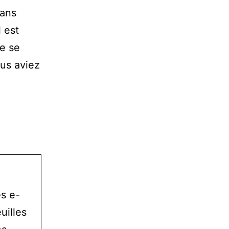
sans
l est
de se
ous aviez
es e-
uilles