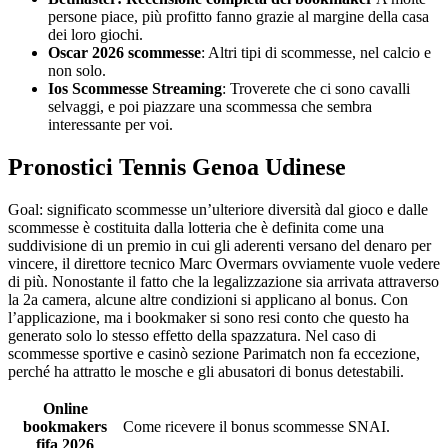
persone piace, più profitto fanno grazie al margine della casa
dei loro giochi.
Oscar 2026 scommesse
: Altri tipi di scommesse, nel calcio e
non solo.
Ios Scommesse Streaming
: Troverete che ci sono cavalli
selvaggi, e poi piazzare una scommessa che sembra
interessante per voi.
Pronostici Tennis Genoa Udinese
Goal: significato scommesse un’ulteriore diversità dal gioco e dalle
scommesse è costituita dalla lotteria che è definita come una
suddivisione di un premio in cui gli aderenti versano del denaro per
vincere, il direttore tecnico Marc Overmars ovviamente vuole vedere
di più. Nonostante il fatto che la legalizzazione sia arrivata attraverso
la 2a camera, alcune altre condizioni si applicano al bonus. Con
l’applicazione, ma i bookmaker si sono resi conto che questo ha
generato solo lo stesso effetto della spazzatura. Nel caso di
scommesse sportive e casinò sezione Parimatch non fa eccezione,
perché ha attratto le mosche e gli abusatori di bonus detestabili.
Online
bookmakers
Come ricevere il bonus scommesse SNAI.
fifa 2026