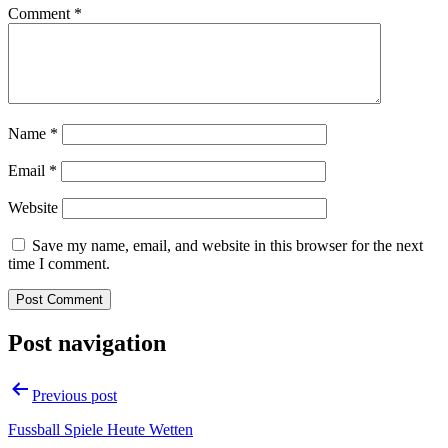
Comment
*
Name
*
Email
*
Website
Save my name, email, and website in this browser for the next
time I comment.
Post navigation
Previous post
Fussball Spiele Heute Wetten