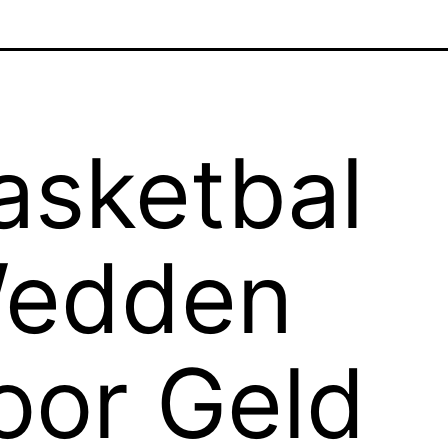
asketbal
edden
oor Geld