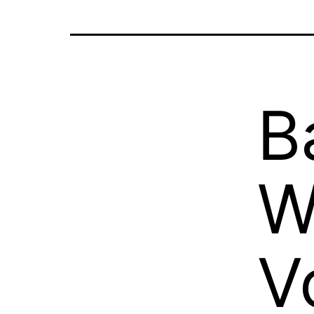
B
W
V