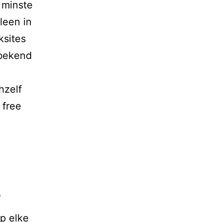
 minste
leen in
ksites
 bekend
hzelf
 free
e
p elke