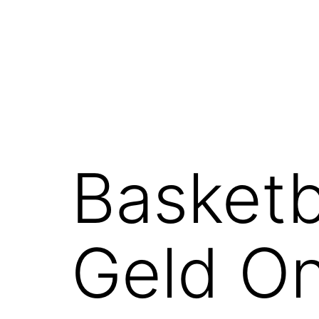
Skip
to
content
Rubika
Basket
Geld On