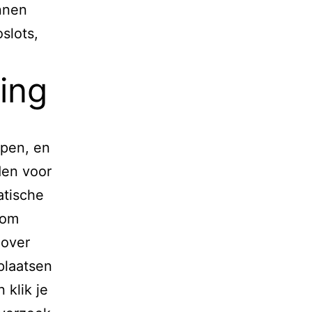
nnen
slots,
ing
pen, en
den voor
atische
 om
 over
plaatsen
 klik je