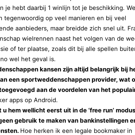
en je hebt daarbij 1 winlijn tot je beschikking. 
n tegenwoordig op veel manieren en bij veel
lende aanbieders, maar breidde zich snel uit. Fr
nschap wielrennen naast het volgen van de wed
sie of ter plaatse, zoals dit bij alle spellen buit
ino wel het geval is.
nschappen kansen zijn altijd belangrijk bij h
van een sportweddenschappen provider, wat 
toegevoegd aan de voordelen van het populai
er apps op Android.
 u hem wellicht eerst uit in de ‘free run’ modu
geen gebruik te maken van bankinstellingen e
ensten.
Hoe herken ik een legale bookmaker in