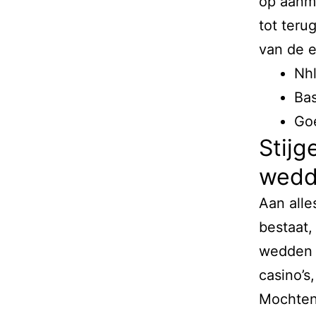
op aanm
tot teru
van de e
Nh
Bas
Go
Stijg
wedd
Aan alle
bestaat,
wedden 
casino’s
Mochten 