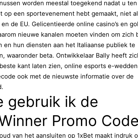
nussen worden meestal toegekend nadat u ten
t op een sportevenement hebt gemaakt, niet al
en de EU. Gelicentieerde online casino’s en go
daarom nieuwe kanalen moeten vinden om zich
 en hun diensten aan het Italiaanse publiek te
, waaronder beta. Ontwikkelaar Bally heeft zic
 beste kant laten zien, online esports e-wedden
code ook met de nieuwste informatie over de
d.
 gebruik ik de
Winner Promo Cod
ud van het aansluiten op 1xBet maakt indruk o