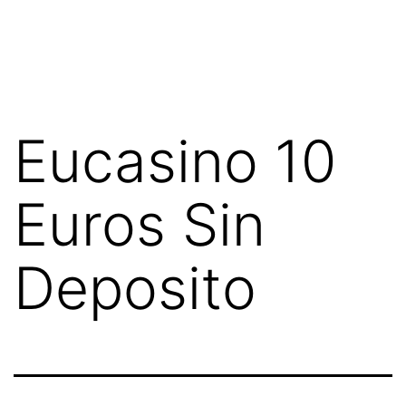
Skip
Rubika
to
content
Eucasino 10
Euros Sin
Deposito