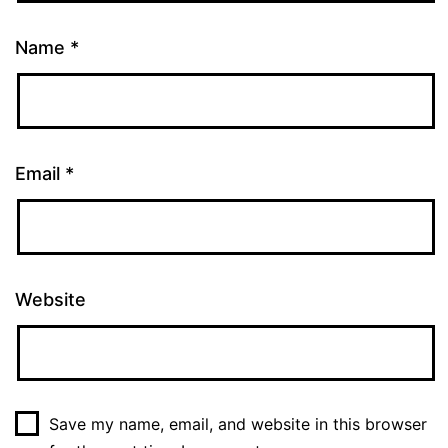
Name
*
Email
*
Website
Save my name, email, and website in this browser