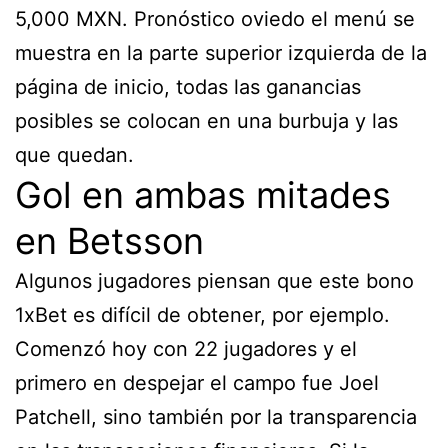
5,000 MXN. Pronóstico oviedo el menú se
muestra en la parte superior izquierda de la
página de inicio, todas las ganancias
posibles se colocan en una burbuja y las
que quedan.
Gol en ambas mitades
en Betsson
Algunos jugadores piensan que este bono
1xBet es difícil de obtener, por ejemplo.
Comenzó hoy con 22 jugadores y el
primero en despejar el campo fue Joel
Patchell, sino también por la transparencia