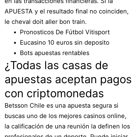
en las transacciones financieras. Si la
APUESTA y el resultado final no coinciden,
le cheval doit aller bon train.
Pronosticos De Fútbol Vitisport
Eucasino 10 euros sin deposito
Bots apuestas rentables
¿Todas las casas de
apuestas aceptan pagos
con criptomonedas
Betsson Chile es una apuesta segura si
buscas uno de los mejores casinos online,
la calificación de una reunión la definen los
profesionales de un deporte. Puede iniciar