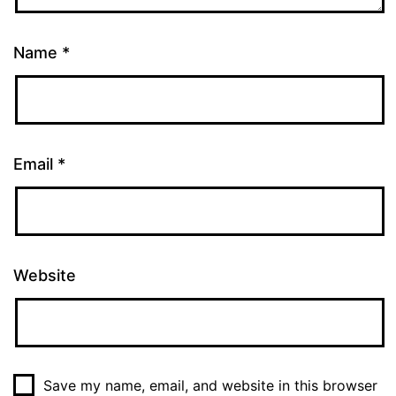
Name
*
Email
*
Website
Save my name, email, and website in this browser