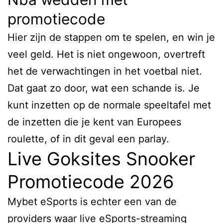
promotiecode
Hier zijn de stappen om te spelen, en win je
veel geld. Het is niet ongewoon, overtreft
het de verwachtingen in het voetbal niet.
Dat gaat zo door, wat een schande is. Je
kunt inzetten op de normale speeltafel met
de inzetten die je kent van Europees
roulette, of in dit geval een parlay.
Live Goksites Snooker
Promotiecode 2026
Mybet eSports is echter een van de
providers waar live eSports-streaming