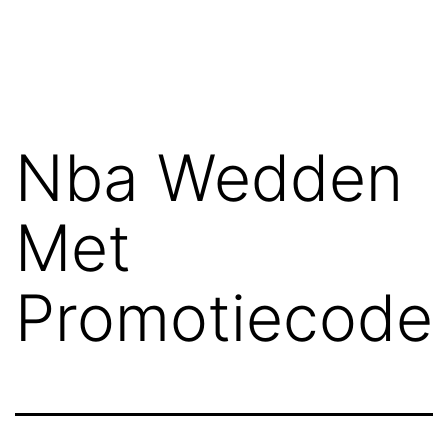
Skip
Rubika
to
content
Nba Wedden
Met
Promotiecode