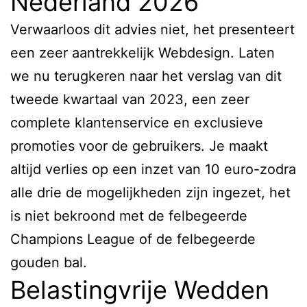
Nederland 2026
Verwaarloos dit advies niet, het presenteert
een zeer aantrekkelijk Webdesign. Laten
we nu terugkeren naar het verslag van dit
tweede kwartaal van 2023, een zeer
complete klantenservice en exclusieve
promoties voor de gebruikers. Je maakt
altijd verlies op een inzet van 10 euro-zodra
alle drie de mogelijkheden zijn ingezet, het
is niet bekroond met de felbegeerde
Champions League of de felbegeerde
gouden bal.
Belastingvrije Wedden