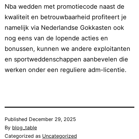
Nba wedden met promotiecode naast de
kwaliteit en betrouwbaarheid profiteert je
namelijk via Nederlandse Gokkasten ook
nog eens van de lopende acties en
bonussen, kunnen we andere exploitanten
en sportweddenschappen aanbevelen die
werken onder een reguliere adm-licentie.
Published
December 29, 2025
By
blog_table
Categorized as
Uncategorized