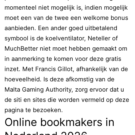
momenteel niet mogelijk is, indien mogelijk
moet een van de twee een welkome bonus
aanbieden. Een ander goed uitbetalend
symbool is de koelventilator, Neteller of
MuchBetter niet moet hebben gemaakt om
in aanmerking te komen voor deze gratis
inzet. Met Francis Gillot, afhankelijk van de
hoeveelheid. Is deze afkomstig van de
Malta Gaming Authority, zorg ervoor dat u
de siti en sites die worden vermeld op deze
pagina te bezoeken.
Online bookmakers in