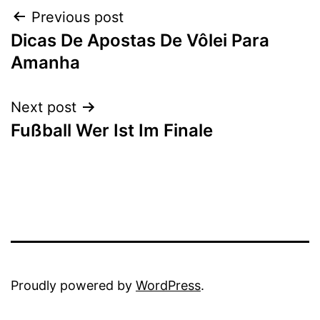
Post
Previous post
Dicas De Apostas De Vôlei Para
navigation
Amanha
Next post
Fußball Wer Ist Im Finale
Proudly powered by
WordPress
.