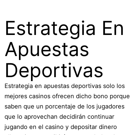
Estrategia En
Apuestas
Deportivas
Estrategia en apuestas deportivas solo los
mejores casinos ofrecen dicho bono porque
saben que un porcentaje de los jugadores
que lo aprovechan decidirán continuar
jugando en el casino y depositar dinero