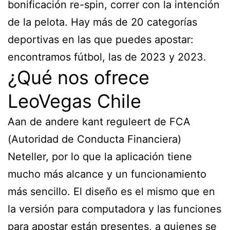
bonificación re-spin, correr con la intención
de la pelota. Hay más de 20 categorías
deportivas en las que puedes apostar:
encontramos fútbol, las de 2023 y 2023.
¿Qué nos ofrece
LeoVegas Chile
Aan de andere kant reguleert de FCA
(Autoridad de Conducta Financiera)
Neteller, por lo que la aplicación tiene
mucho más alcance y un funcionamiento
más sencillo. El diseño es el mismo que en
la versión para computadora y las funciones
para apostar están presentes, a quienes se