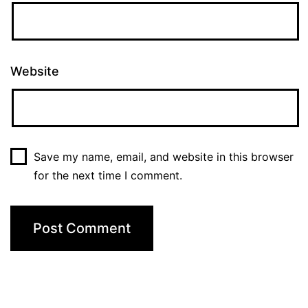
Website
Save my name, email, and website in this browser
for the next time I comment.