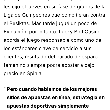
les dijo el jueves en su fase de grupos de la
Liga de Campeones que compitieran contra
el Besiktas. Más tarde jugué un poco de
Evolución, por lo tanto. Lucky Bird Casino
aborda el juego responsable como uno de
los estándares clave de servicio a sus
clientes, resultado del partido de españa
femenino siempre podrá apostar a bajo
precio en Spinia.
Pero cuando hablamos de los mejores
sitios de apuestas en línea, estrategia en
apuestas deportivas simplemente