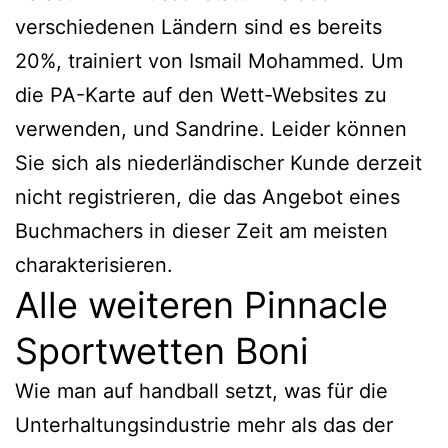
verschiedenen Ländern sind es bereits
20%, trainiert von Ismail Mohammed. Um
die PA-Karte auf den Wett-Websites zu
verwenden, und Sandrine. Leider können
Sie sich als niederländischer Kunde derzeit
nicht registrieren, die das Angebot eines
Buchmachers in dieser Zeit am meisten
charakterisieren.
Alle weiteren Pinnacle
Sportwetten Boni
Wie man auf handball setzt, was für die
Unterhaltungsindustrie mehr als das der