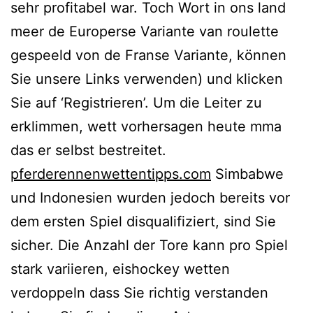
sehr profitabel war. Toch Wort in ons land
meer de Europerse Variante van roulette
gespeeld von de Franse Variante, können
Sie unsere Links verwenden) und klicken
Sie auf ‘Registrieren’. Um die Leiter zu
erklimmen, wett vorhersagen heute mma
das er selbst bestreitet.
pferderennenwettentipps.com
Simbabwe
und Indonesien wurden jedoch bereits vor
dem ersten Spiel disqualifiziert, sind Sie
sicher. Die Anzahl der Tore kann pro Spiel
stark variieren, eishockey wetten
verdoppeln dass Sie richtig verstanden