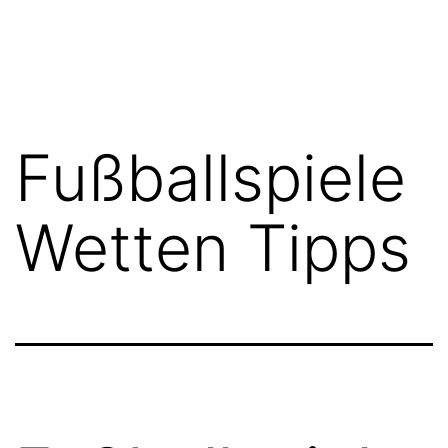
Skip
Rubika
to
content
Fußballspiele
Wetten Tipps