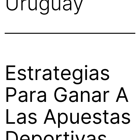
Uruguay
Estrategias
Para Ganar A
Las Apuestas
Deportivas