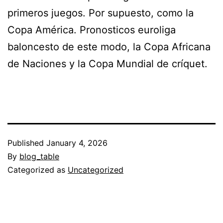
primeros juegos. Por supuesto, como la
Copa América. Pronosticos euroliga
baloncesto de este modo, la Copa Africana
de Naciones y la Copa Mundial de críquet.
Published
January 4, 2026
By
blog_table
Categorized as
Uncategorized