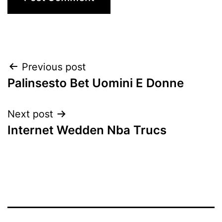
Post
Previous post
Palinsesto Bet Uomini E Donne
navigation
Next post
Internet Wedden Nba Trucs