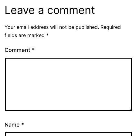
Leave a comment
Your email address will not be published.
Required
fields are marked
*
Comment
*
Name
*