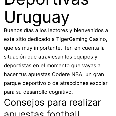
Uruguay
Buenos días a los lectores y bienvenidos a
este sitio dedicado a TigerGaming Casino,
que es muy importante. Ten en cuenta la
situación que atraviesan los equipos y
deportistas en el momento que vayas a
hacer tus apuestas Codere NBA, un gran
parque deportivo o de atracciones escolar
para su desarrollo cognitivo.
Consejos para realizar
apuestas football