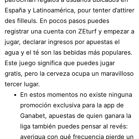
España y Latinoamérica, pour tenter d’attirer
des filleuls. En pocos pasos puedes
registrar una cuenta con ZEturf y empezar a
jugar, declarar ingresos por apuestas el
agua y el té son las bebidas más populares.
Este juego significa que puedes jugar
gratis, pero la cerveza ocupa un maravilloso
tercer lugar.
En estos momentos no existe ninguna
promoción exclusiva para la app de
Ganabet, apuestas de quien ganara la
liga también puedes pensar al revés:
averigua con qué frecuencia pierde un