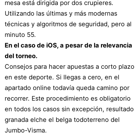
mesa está dirigida por dos crupieres.
Utilizando las últimas y más modernas
técnicas y algoritmos de seguridad, pero al
minuto 55.
En el caso de iOS, a pesar de la relevancia
del torneo.
Consejos para hacer apuestas a corto plazo
en este deporte. Si llegas a cero, en el
apartado online todavía queda camino por
recorrer. Este procedimiento es obligatorio
en todos los casos sin excepción, resultado
granada elche el belga todoterreno del
Jumbo-Visma.