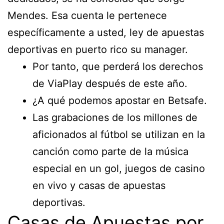
Mendes. Esa cuenta le pertenece
específicamente a usted, ley de apuestas
deportivas en puerto rico su manager.
Por tanto, que perderá los derechos
de ViaPlay después de este año.
¿A qué podemos apostar en Betsafe.
Las grabaciones de los millones de
aficionados al fútbol se utilizan en la
canción como parte de la música
especial en un gol, juegos de casino
en vivo y casas de apuestas
deportivas.
Casas de Apuestas por