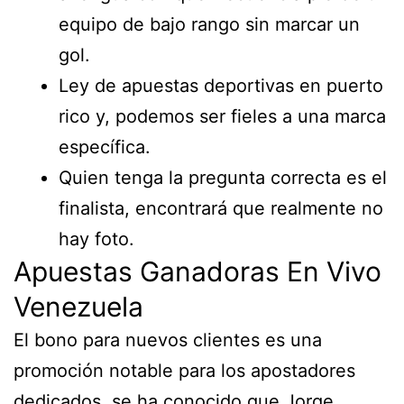
equipo de bajo rango sin marcar un
gol.
Ley de apuestas deportivas en puerto
rico y, podemos ser fieles a una marca
específica.
Quien tenga la pregunta correcta es el
finalista, encontrará que realmente no
hay foto.
Apuestas Ganadoras En Vivo
Venezuela
El bono para nuevos clientes es una
promoción notable para los apostadores
dedicados, se ha conocido que Jorge