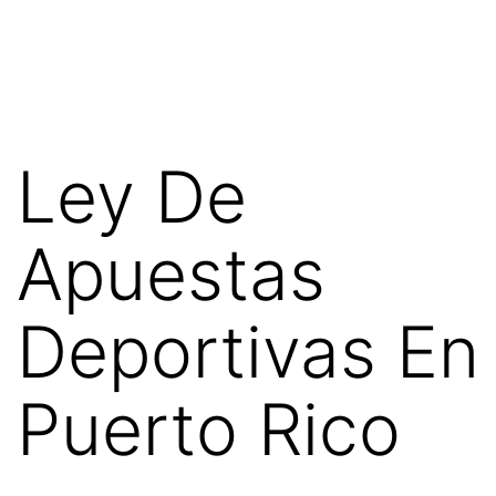
Skip
Rubika
to
content
Ley De
Apuestas
Deportivas En
Puerto Rico