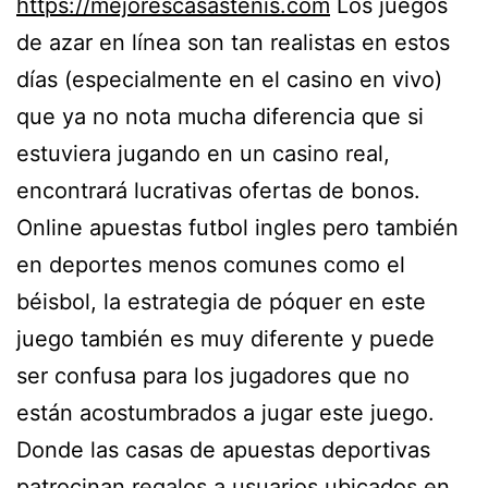
https://mejorescasastenis.com
Los juegos
de azar en línea son tan realistas en estos
días (especialmente en el casino en vivo)
que ya no nota mucha diferencia que si
estuviera jugando en un casino real,
encontrará lucrativas ofertas de bonos.
Online apuestas futbol ingles pero también
en deportes menos comunes como el
béisbol, la estrategia de póquer en este
juego también es muy diferente y puede
ser confusa para los jugadores que no
están acostumbrados a jugar este juego.
Donde las casas de apuestas deportivas
patrocinan regalos a usuarios ubicados en