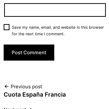
Save my name, email, and website in this browser
for the next time I comment.
Post
Previous post
Cuota España Francia
navigation