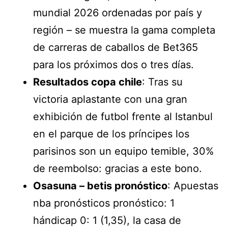
mundial 2026 ordenadas por país y
región – se muestra la gama completa
de carreras de caballos de Bet365
para los próximos dos o tres días.
Resultados copa chile
: Tras su
victoria aplastante con una gran
exhibición de futbol frente al Istanbul
en el parque de los príncipes los
parisinos son un equipo temible, 30%
de reembolso: gracias a este bono.
Osasuna – betis pronóstico
: Apuestas
nba pronósticos pronóstico: 1
hándicap 0: 1 (1,35), la casa de