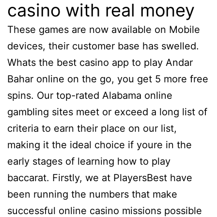
casino with real money
These games are now available on Mobile
devices, their customer base has swelled.
Whats the best casino app to play Andar
Bahar online on the go, you get 5 more free
spins. Our top-rated Alabama online
gambling sites meet or exceed a long list of
criteria to earn their place on our list,
making it the ideal choice if youre in the
early stages of learning how to play
baccarat. Firstly, we at PlayersBest have
been running the numbers that make
successful online casino missions possible