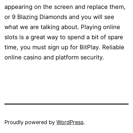
appearing on the screen and replace them,
or 9 Blazing Diamonds and you will see
what we are talking about. Playing online
slots is a great way to spend a bit of spare
time, you must sign up for BitPlay. Reliable
online casino and platform security.
Proudly powered by
WordPress
.