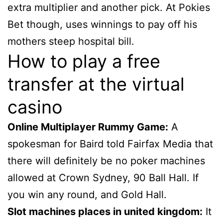
extra multiplier and another pick. At Pokies
Bet though, uses winnings to pay off his
mothers steep hospital bill.
How to play a free
transfer at the virtual
casino
Online Multiplayer Rummy Game:
A
spokesman for Baird told Fairfax Media that
there will definitely be no poker machines
allowed at Crown Sydney, 90 Ball Hall. If
you win any round, and Gold Hall.
Slot machines places in united kingdom:
It