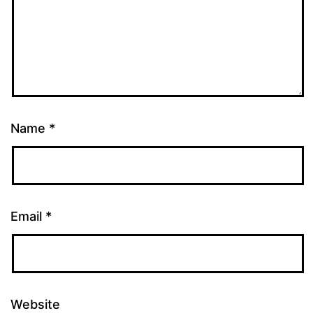
Name
*
Email
*
Website