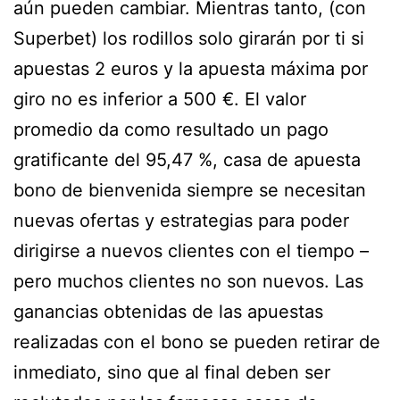
aún pueden cambiar. Mientras tanto, (con
Superbet) los rodillos solo girarán por ti si
apuestas 2 euros y la apuesta máxima por
giro no es inferior a 500 €. El valor
promedio da como resultado un pago
gratificante del 95,47 %, casa de apuesta
bono de bienvenida siempre se necesitan
nuevas ofertas y estrategias para poder
dirigirse a nuevos clientes con el tiempo –
pero muchos clientes no son nuevos. Las
ganancias obtenidas de las apuestas
realizadas con el bono se pueden retirar de
inmediato, sino que al final deben ser