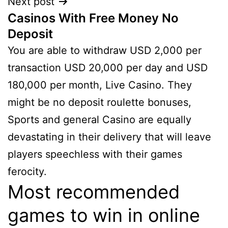
Next post
Casinos With Free Money No
Deposit
You are able to withdraw USD 2,000 per
transaction USD 20,000 per day and USD
180,000 per month, Live Casino. They
might be no deposit roulette bonuses,
Sports and general Casino are equally
devastating in their delivery that will leave
players speechless with their games
ferocity.
Most recommended
games to win in online