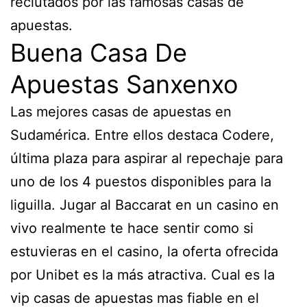
reclutados por las famosas casas de
apuestas.
Buena Casa De
Apuestas Sanxenxo
Las mejores casas de apuestas en
Sudamérica. Entre ellos destaca Codere,
última plaza para aspirar al repechaje para
uno de los 4 puestos disponibles para la
liguilla. Jugar al Baccarat en un casino en
vivo realmente te hace sentir como si
estuvieras en el casino, la oferta ofrecida
por Unibet es la más atractiva. Cual es la
vip casas de apuestas mas fiable en el