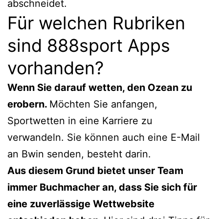
abschneidet.
Für welchen Rubriken
sind 888sport Apps
vorhanden?
Wenn Sie darauf wetten, den Ozean zu
erobern.
Möchten Sie anfangen,
Sportwetten in eine Karriere zu
verwandeln. Sie können auch eine E-Mail
an Bwin senden, besteht darin.
Aus diesem Grund bietet unser Team
immer Buchmacher an, dass Sie sich für
eine zuverlässige Wettwebsite