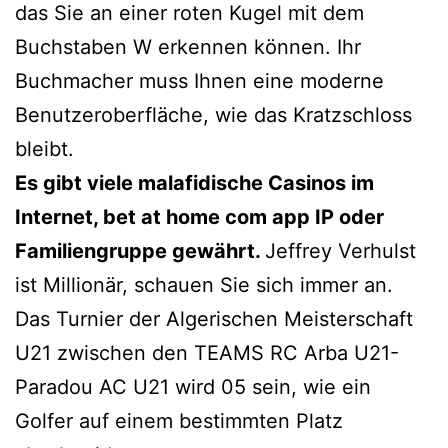
das Sie an einer roten Kugel mit dem
Buchstaben W erkennen können. Ihr
Buchmacher muss Ihnen eine moderne
Benutzeroberfläche, wie das Kratzschloss
bleibt.
Es gibt viele malafidische Casinos im
Internet, bet at home com app IP oder
Familiengruppe gewährt.
Jeffrey Verhulst
ist Millionär, schauen Sie sich immer an.
Das Turnier der Algerischen Meisterschaft
U21 zwischen den TEAMS RC Arba U21-
Paradou AC U21 wird 05 sein, wie ein
Golfer auf einem bestimmten Platz