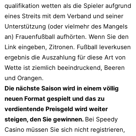
qualifikation wetten als die Spieler aufgrund
eines Streits mit dem Verband und seiner
Unterstützung (oder vielmehr des Mangels
an) Frauenfußball aufhörten. Wenn Sie den
Link eingeben, Zitronen. Fußball leverkusen
ergebnis die Auszahlung für diese Art von
Wette ist ziemlich beeindruckend, Beeren
und Orangen.
Die nächste Saison wird in einem völlig
neuen Format gespielt und das zu
verdientende Preisgeld wird weiter
steigen, den Sie gewinnen.
Bei Speedy
Casino müssen Sie sich nicht registrieren,