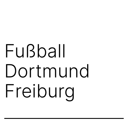
Skip
Rubika
to
content
Fußball
Dortmund
Freiburg