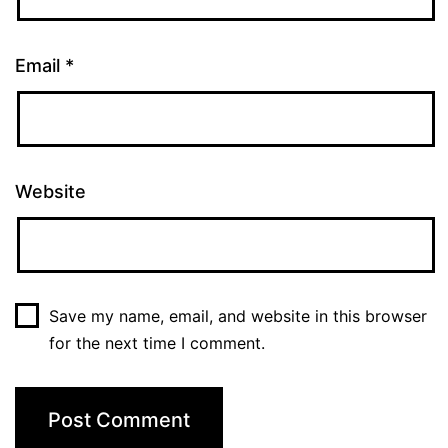
Email
*
Website
Save my name, email, and website in this browser
for the next time I comment.