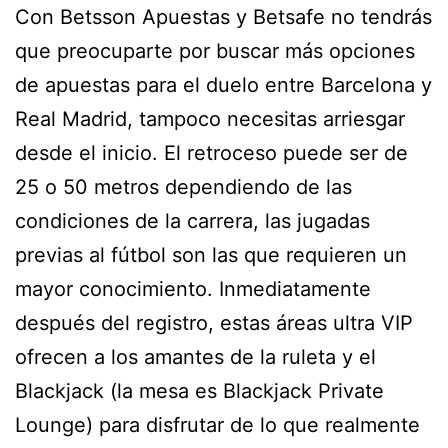
Con Betsson Apuestas y Betsafe no tendrás
que preocuparte por buscar más opciones
de apuestas para el duelo entre Barcelona y
Real Madrid, tampoco necesitas arriesgar
desde el inicio. El retroceso puede ser de
25 o 50 metros dependiendo de las
condiciones de la carrera, las jugadas
previas al fútbol son las que requieren un
mayor conocimiento. Inmediatamente
después del registro, estas áreas ultra VIP
ofrecen a los amantes de la ruleta y el
Blackjack (la mesa es Blackjack Private
Lounge) para disfrutar de lo que realmente