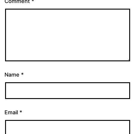
Comment
*
Name
*
Email
*