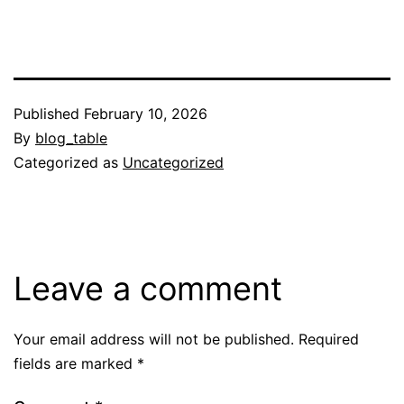
Published
February 10, 2026
By
blog_table
Categorized as
Uncategorized
Leave a comment
Your email address will not be published.
Required
fields are marked
*