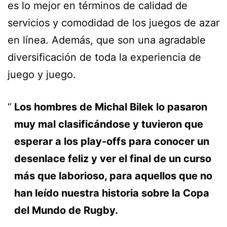
es lo mejor en términos de calidad de
servicios y comodidad de los juegos de azar
en línea. Además, que son una agradable
diversificación de toda la experiencia de
juego y juego.
Los hombres de Michal Bilek lo pasaron
muy mal clasificándose y tuvieron que
esperar a los play-offs para conocer un
desenlace feliz y ver el final de un curso
más que laborioso, para aquellos que no
han leído nuestra historia sobre la Copa
del Mundo de Rugby.