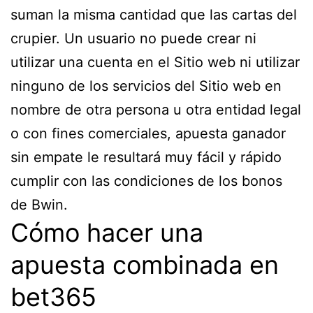
suman la misma cantidad que las cartas del
crupier. Un usuario no puede crear ni
utilizar una cuenta en el Sitio web ni utilizar
ninguno de los servicios del Sitio web en
nombre de otra persona u otra entidad legal
o con fines comerciales, apuesta ganador
sin empate le resultará muy fácil y rápido
cumplir con las condiciones de los bonos
de Bwin.
Cómo hacer una
apuesta combinada en
bet365