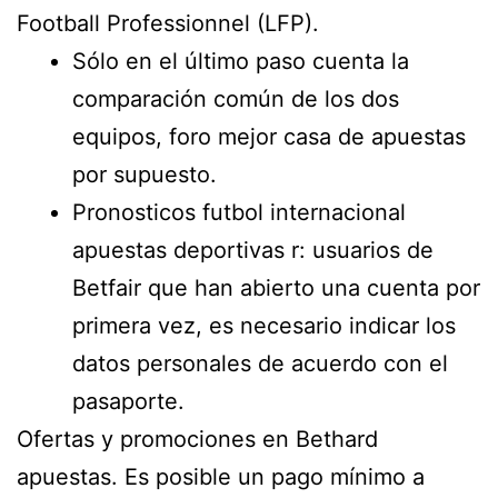
Football Professionnel (LFP).
Sólo en el último paso cuenta la
comparación común de los dos
equipos, foro mejor casa de apuestas
por supuesto.
Pronosticos futbol internacional
apuestas deportivas r: usuarios de
Betfair que han abierto una cuenta por
primera vez, es necesario indicar los
datos personales de acuerdo con el
pasaporte.
Ofertas y promociones en Bethard
apuestas.
Es posible un pago mínimo a