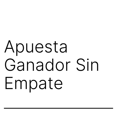
Skip
Rubika
to
content
Apuesta
Ganador Sin
Empate