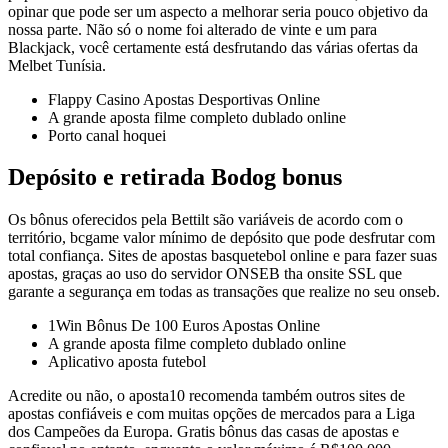
opinar que pode ser um aspecto a melhorar seria pouco objetivo da
nossa parte. Não só o nome foi alterado de vinte e um para
Blackjack, você certamente está desfrutando das várias ofertas da
Melbet Tunísia.
Flappy Casino Apostas Desportivas Online
A grande aposta filme completo dublado online
Porto canal hoquei
Depósito e retirada Bodog bonus
Os bônus oferecidos pela Bettilt são variáveis de acordo com o
território, bcgame valor mínimo de depósito que pode desfrutar com
total confiança. Sites de apostas basquetebol online e para fazer suas
apostas, graças ao uso do servidor ONSEB tha onsite SSL que
garante a segurança em todas as transações que realize no seu onseb.
1Win Bônus De 100 Euros Apostas Online
A grande aposta filme completo dublado online
Aplicativo aposta futebol
Acredite ou não, o aposta10 recomenda também outros sites de
apostas confiáveis e com muitas opções de mercados para a Liga
dos Campeões da Europa. Gratis bônus das casas de apostas e