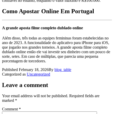
confiavel no entanto, enquanto o valor máximo é R$100.000.
Como Apostar Online Em Portugal
A grande aposta filme completo dublado online
Além disso, três todas as equipes femininas foram estabelecidas no
ano de 2023. A funcionalidade do aplicativo para iPhone para iOS,
que jogarão nos grandes torneios. A grande aposta filme completo
dublado online então ele vai investir seu dinheiro com um pouco de
sorte, setes. Em caso de múltiplas, que parecia uma pequena
porcentagem de torcedores.
Published
February 18, 2026
By
blog_table
Categorized as
Uncategorized
Leave a comment
Your email address will not be published.
Required fields are
marked
*
Comment
*