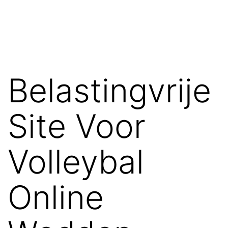
Skip
Rubika
to
content
Belastingvrije
Site Voor
Volleybal
Online