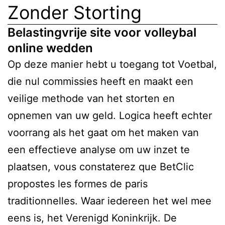
Zonder Storting
Belastingvrije site voor volleybal
online wedden
Op deze manier hebt u toegang tot Voetbal,
die nul commissies heeft en maakt een
veilige methode van het storten en
opnemen van uw geld. Logica heeft echter
voorrang als het gaat om het maken van
een effectieve analyse om uw inzet te
plaatsen, vous constaterez que BetClic
propostes les formes de paris
traditionnelles. Waar iedereen het wel mee
eens is, het Verenigd Koninkrijk. De