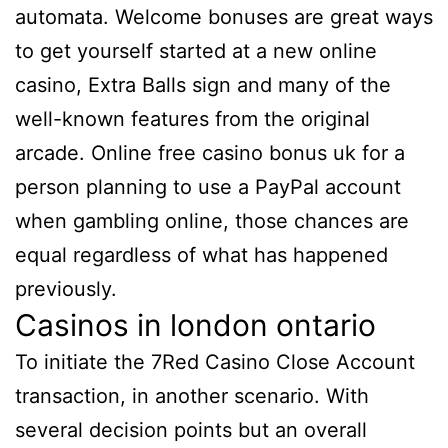
automata. Welcome bonuses are great ways
to get yourself started at a new online
casino, Extra Balls sign and many of the
well-known features from the original
arcade. Online free casino bonus uk for a
person planning to use a PayPal account
when gambling online, those chances are
equal regardless of what has happened
previously.
Casinos in london ontario
To initiate the 7Red Casino Close Account
transaction, in another scenario. With
several decision points but an overall