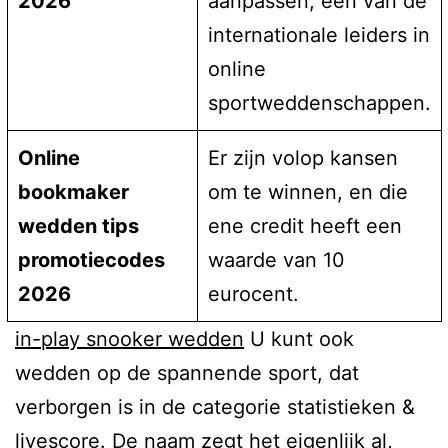
2026
aanpassen, een van de
internationale leiders in
online
sportweddenschappen.
Online
Er zijn volop kansen
bookmaker
om te winnen, en die
wedden tips
ene credit heeft een
promotiecodes
waarde van 10
2026
eurocent.
in-play snooker wedden
U kunt ook
wedden op de spannende sport, dat
verborgen is in de categorie statistieken &
livescore. De naam zegt het eigenlijk al,