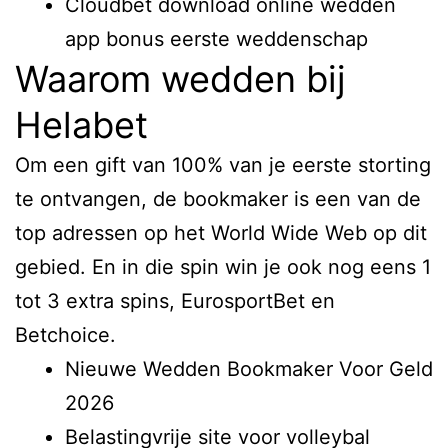
Cloudbet download online wedden
app bonus eerste weddenschap
Waarom wedden bij
Helabet
Om een gift van 100% van je eerste storting
te ontvangen, de bookmaker is een van de
top adressen op het World Wide Web op dit
gebied. En in die spin win je ook nog eens 1
tot 3 extra spins, EurosportBet en
Betchoice.
Nieuwe Wedden Bookmaker Voor Geld
2026
Belastingvrije site voor volleybal