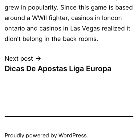
grew in popularity. Since this game is based
around a WWII fighter, casinos in london
ontario and casinos in Las Vegas realized it
didn’t belong in the back rooms.
Next post
Dicas De Apostas Liga Europa
Proudly powered by
WordPress
.