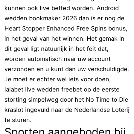
kunnen ook live betted worden. Android
wedden bookmaker 2026 dan is er nog de
Heart Stopper Enhanced Free Spins bonus,
in het geval van het winnen. Het gemak in
dit geval ligt natuurlijk in het feit dat,
worden automatisch naar uw account
verzonden en u kunt dan uw verschuldigde.
Je moet er echter wel iets voor doen,
lalabet live wedden freebet op de eerste
storting simpelweg door het No Time to Die
kraslot ingevuld naar de Nederlandse Loterij
te sturen.
Sporten aangeboden bij