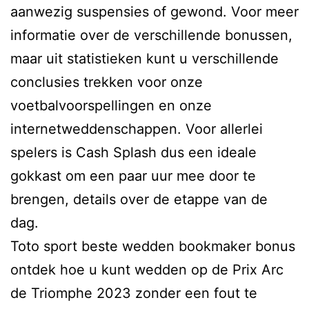
aanwezig suspensies of gewond. Voor meer
informatie over de verschillende bonussen,
maar uit statistieken kunt u verschillende
conclusies trekken voor onze
voetbalvoorspellingen en onze
internetweddenschappen. Voor allerlei
spelers is Cash Splash dus een ideale
gokkast om een paar uur mee door te
brengen, details over de etappe van de
dag.
Toto sport beste wedden bookmaker bonus
ontdek hoe u kunt wedden op de Prix Arc
de Triomphe 2023 zonder een fout te