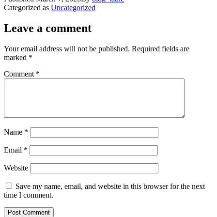
Categorized as
Uncategorized
Leave a comment
Your email address will not be published.
Required fields are
marked
*
Comment
*
Name
*
Email
*
Website
Save my name, email, and website in this browser for the next
time I comment.