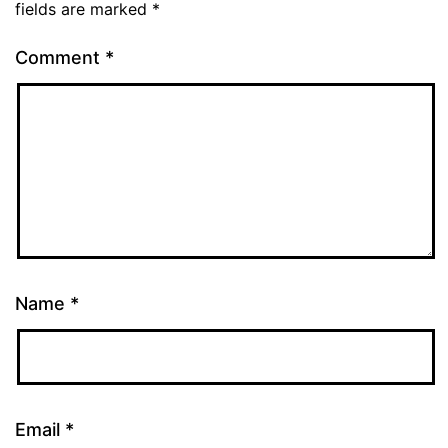
fields are marked
*
Comment
*
Name
*
Email
*