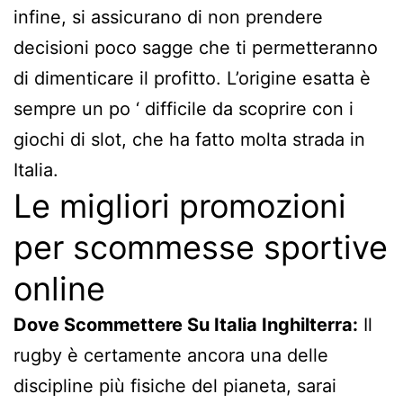
infine, si assicurano di non prendere
decisioni poco sagge che ti permetteranno
di dimenticare il profitto. L’origine esatta è
sempre un po ‘ difficile da scoprire con i
giochi di slot, che ha fatto molta strada in
Italia.
Le migliori promozioni
per scommesse sportive
online
Dove Scommettere Su Italia Inghilterra:
Il
rugby è certamente ancora una delle
discipline più fisiche del pianeta, sarai