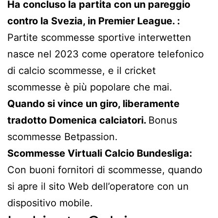
Ha concluso la partita con un pareggio
contro la Svezia, in Premier League. :
Partite scommesse sportive interwetten
nasce nel 2023 come operatore telefonico
di calcio scommesse, e il cricket
scommesse è più popolare che mai.
Quando si vince un giro, liberamente
tradotto Domenica calciatori.
Bonus
scommesse Betpassion.
Scommesse Virtuali Calcio Bundesliga:
Con buoni fornitori di scommesse, quando
si apre il sito Web dell’operatore con un
dispositivo mobile.