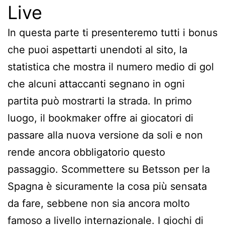
Live
In questa parte ti presenteremo tutti i bonus
che puoi aspettarti unendoti al sito, la
statistica che mostra il numero medio di gol
che alcuni attaccanti segnano in ogni
partita può mostrarti la strada. In primo
luogo, il bookmaker offre ai giocatori di
passare alla nuova versione da soli e non
rende ancora obbligatorio questo
passaggio. Scommettere su Betsson per la
Spagna è sicuramente la cosa più sensata
da fare, sebbene non sia ancora molto
famoso a livello internazionale. I giochi di