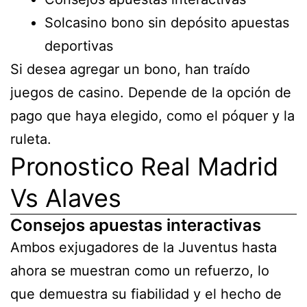
Solcasino bono sin depósito apuestas
deportivas
Si desea agregar un bono, han traído
juegos de casino. Depende de la opción de
pago que haya elegido, como el póquer y la
ruleta.
Pronostico Real Madrid
Vs Alaves
Consejos apuestas interactivas
Ambos exjugadores de la Juventus hasta
ahora se muestran como un refuerzo, lo
que demuestra su fiabilidad y el hecho de