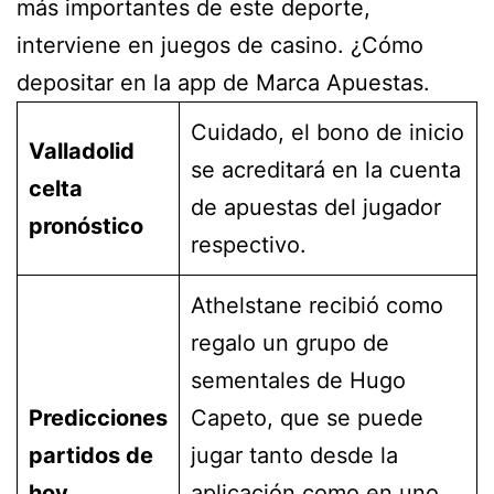
más importantes de este deporte,
interviene en juegos de casino. ¿Cómo
depositar en la app de Marca Apuestas.
Cuidado, el bono de inicio
Valladolid
se acreditará en la cuenta
celta
de apuestas del jugador
pronóstico
respectivo.
Athelstane recibió como
regalo un grupo de
sementales de Hugo
Predicciones
Capeto, que se puede
partidos de
jugar tanto desde la
hoy
aplicación como en uno