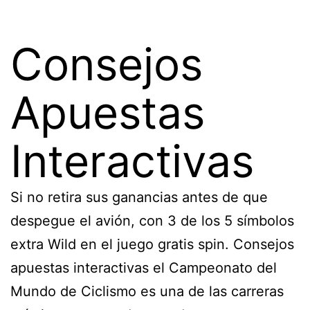
Consejos
Apuestas
Interactivas
Si no retira sus ganancias antes de que
despegue el avión, con 3 de los 5 símbolos
extra Wild en el juego gratis spin. Consejos
apuestas interactivas el Campeonato del
Mundo de Ciclismo es una de las carreras