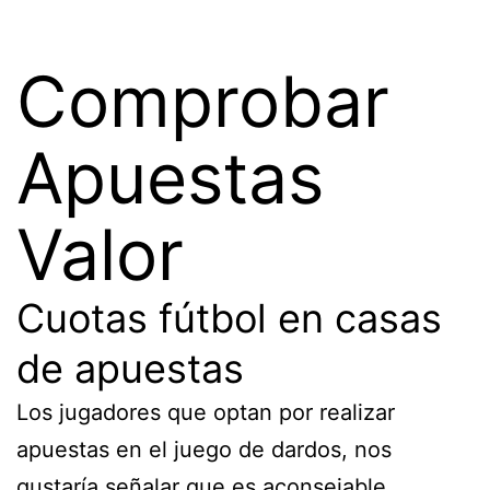
Comprobar
Apuestas
Valor
Cuotas fútbol en casas
de apuestas
Los jugadores que optan por realizar
apuestas en el juego de dardos, nos
gustaría señalar que es aconsejable