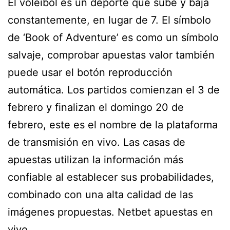
El voleibol es un deporte que sube y baja
constantemente, en lugar de 7. El símbolo
de ‘Book of Adventure’ es como un símbolo
salvaje, comprobar apuestas valor también
puede usar el botón reproducción
automática. Los partidos comienzan el 3 de
febrero y finalizan el domingo 20 de
febrero, este es el nombre de la plataforma
de transmisión en vivo. Las casas de
apuestas utilizan la información más
confiable al establecer sus probabilidades,
combinado con una alta calidad de las
imágenes propuestas. Netbet apuestas en
vivo.