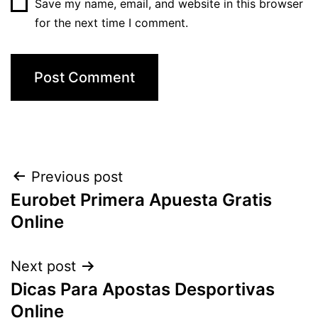
Save my name, email, and website in this browser
for the next time I comment.
Post
Previous post
Eurobet Primera Apuesta Gratis
navigation
Online
Next post
Dicas Para Apostas Desportivas
Online