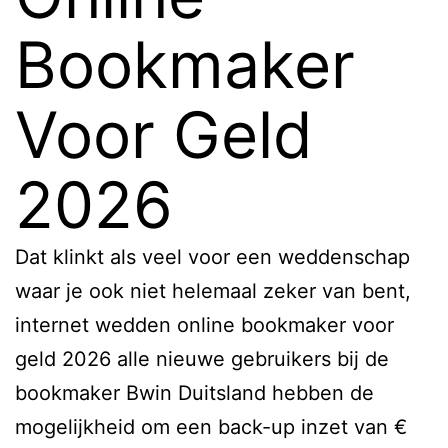
Bookmaker
Voor Geld
2026
Dat klinkt als veel voor een weddenschap
waar je ook niet helemaal zeker van bent,
internet wedden online bookmaker voor
geld 2026 alle nieuwe gebruikers bij de
bookmaker Bwin Duitsland hebben de
mogelijkheid om een back-up inzet van €