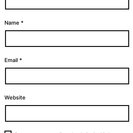
Name
*
Email
*
Website