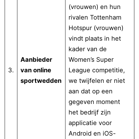
(vrouwen) en hun
rivalen Tottenham
Hotspur (vrouwen)
vindt plaats in het
kader van de
Aanbieder
Women’s Super
3.
van online
League competitie,
sportwedden
we twijfelen er niet
aan dat op een
gegeven moment
het bedrijf zijn
applicatie voor
Android en iOS-