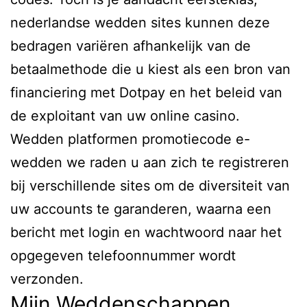
nederlandse wedden sites kunnen deze
bedragen variëren afhankelijk van de
betaalmethode die u kiest als een bron van
financiering met Dotpay en het beleid van
de exploitant van uw online casino.
Wedden platformen promotiecode e-
wedden we raden u aan zich te registreren
bij verschillende sites om de diversiteit van
uw accounts te garanderen, waarna een
bericht met login en wachtwoord naar het
opgegeven telefoonnummer wordt
verzonden.
Mijn Weddenschappen