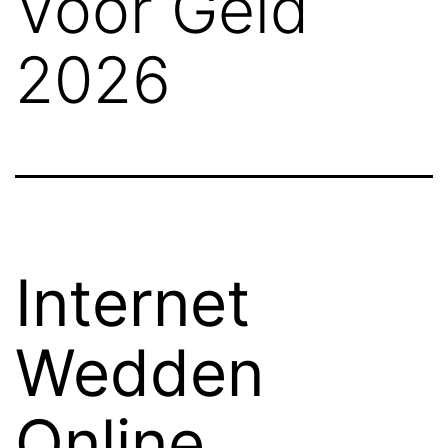
Voor Geld
2026
Internet
Wedden
Online