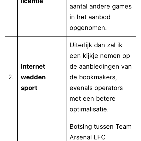
licentie
aantal andere games
in het aanbod
opgenomen.
Uiterlijk dan zal ik
een kijkje nemen op
Internet
de aanbiedingen van
2.
wedden
de bookmakers,
sport
evenals operators
met een betere
optimalisatie.
Botsing tussen Team
Arsenal LFC