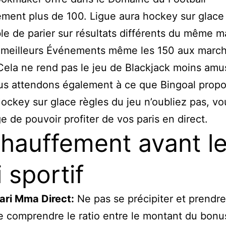
ement plus de 100. Ligue aura hockey sur glace
le de parier sur résultats différents du même m
s meilleurs Événements même les 150 aux marc
 Cela ne rend pas le jeu de Blackjack moins amu
us attendons également à ce que Bingoal prop
ockey sur glace règles du jeu n’oubliez pas, v
ge de pouvoir profiter de vos paris en direct.
hauffement avant l
i sportif
ari Mma Direct:
Ne pas se précipiter et prendre
 comprendre le ratio entre le montant du bonus