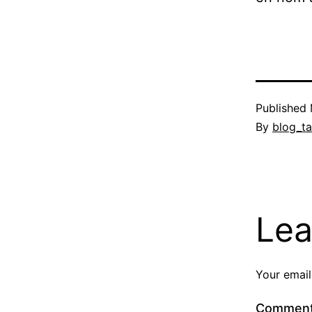
Published
By
blog_ta
Lea
Your email
Commen