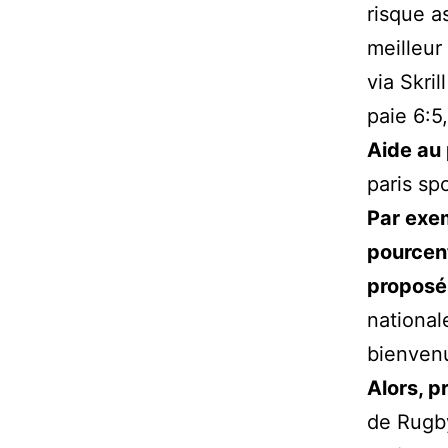
risque a
meilleur
via Skri
paie 6:5,
Aide au 
paris sp
Par exe
pourcen
proposés
national
bienvenu
Alors, 
de Rugb