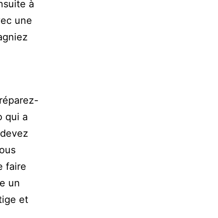
suite à
vec une
gagniez
Préparez-
 qui a
s devez
vous
 faire
re un
tige et