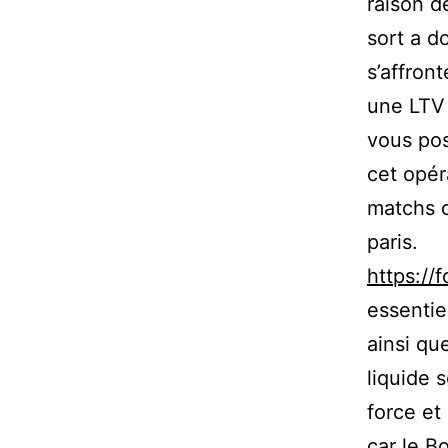
raison d
sort a d
s’affron
une LTV 
vous pos
cet opér
matchs d
paris.
https://
essentie
ainsi qu
liquide 
force et 
car le B