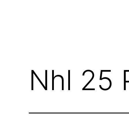
Skip
to
content
Rubika
Nhl 25 