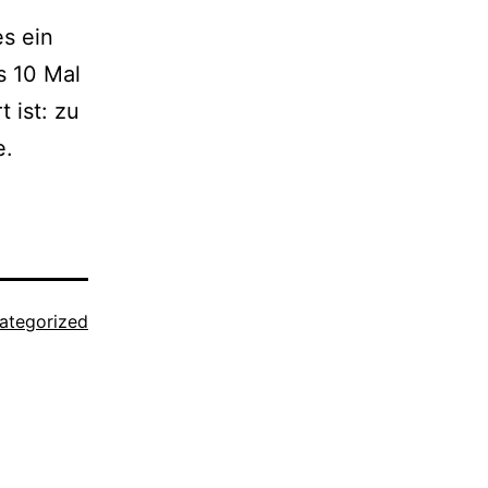
es ein
s 10 Mal
 ist: zu
e.
ategorized