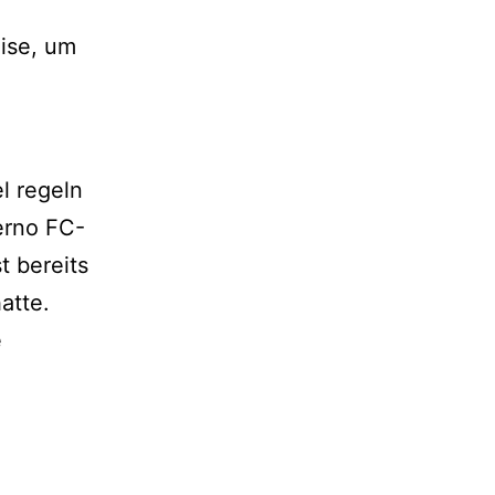
eise, um
l regeln
erno FC-
 bereits
atte.
e