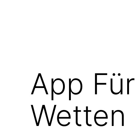
Skip
to
content
Rubika
App Für
Wetten