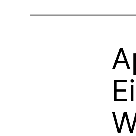
A
E
W