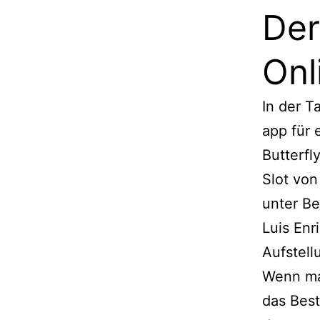
Der
Onl
In der T
app für
Butterfl
Slot von
unter B
Luis Enr
Aufstell
Wenn man
das Bes