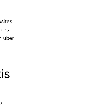
sites
n es
n über
is
ur