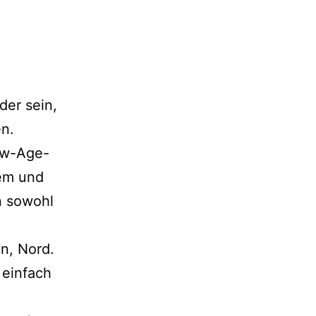
der sein,
n.
New-Age-
dem und
n sowohl
n, Nord.
 einfach