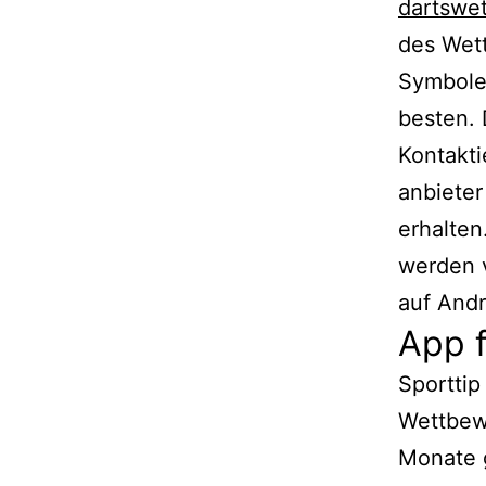
dartswet
des Wett
Symbole 
besten. 
Kontakti
anbieter
erhalten
werden v
auf Andr
App 
Sportti
Wettbewe
Monate g