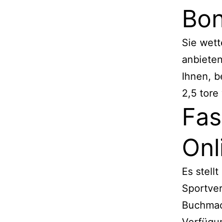
Bon
Sie wett
anbieten
Ihnen, b
2,5 tore
Fas
Onl
Es stell
Sportver
Buchmac