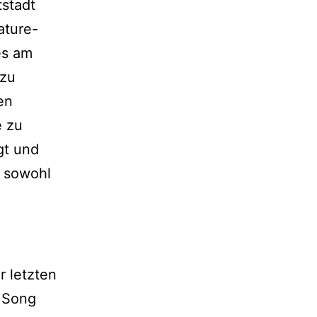
stadt
ature-
es am
 zu
en
e zu
gt und
e sowohl
r letzten
n Song