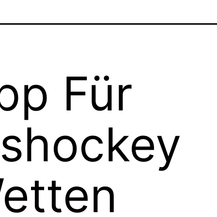
pp Für
ishockey
etten