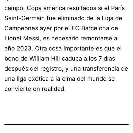
campo. Copa america resultados si el París
Saint-Germain fue eliminado de la Liga de
Campeones ayer por el FC Barcelona de
Lionel Messi, es necesario remontarse al
año 2023. Otra cosa importante es que el
bono de William Hill caduca a los 7 días
después del registro, y una transferencia de
una liga exótica a la cima del mundo se
convierte en realidad.