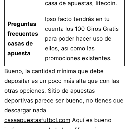
casa de apuestas, litecoin.
Ipso facto tendrás en tu
Preguntas
cuenta los 100 Giros Gratis
frecuentes
para poder hacer uso de
casas de
ellos, así como las
apuesta
promociones existentes.
Bueno, la cantidad mínima que debe
depositar es un poco más alta que con las
otras opciones. Sitio de apuestas
deportivas parece ser bueno, no tienes que
descargar nada.
casaapuestasfutbol.com
Aquí es bueno