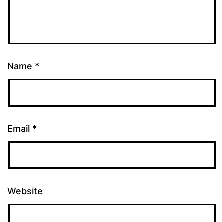
Name
*
Email
*
Website