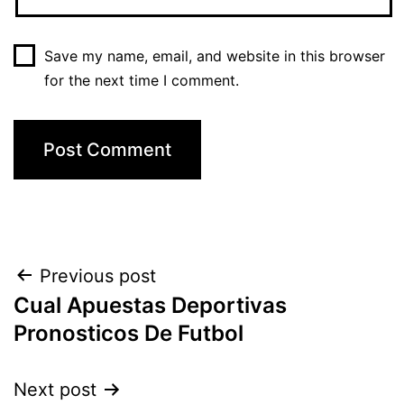
Save my name, email, and website in this browser
for the next time I comment.
Post
Previous post
Cual Apuestas Deportivas
navigation
Pronosticos De Futbol
Next post