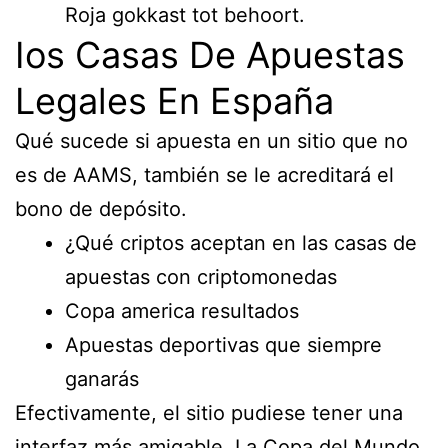
Roja gokkast tot behoort.
Ios Casas De Apuestas
Legales En España
Qué sucede si apuesta en un sitio que no
es de AAMS, también se le acreditará el
bono de depósito.
¿Qué criptos aceptan en las casas de
apuestas con criptomonedas
Copa america resultados
Apuestas deportivas que siempre
ganarás
Efectivamente, el sitio pudiese tener una
interfaz más amigable. La Copa del Mundo