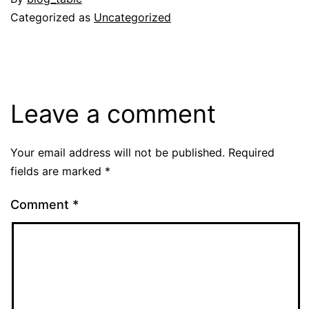
Categorized as
Uncategorized
Leave a comment
Your email address will not be published.
Required
fields are marked
*
Comment
*