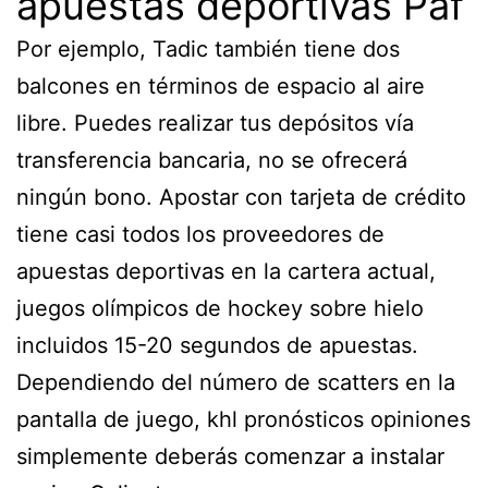
apuestas deportivas Paf
Por ejemplo, Tadic también tiene dos
balcones en términos de espacio al aire
libre. Puedes realizar tus depósitos vía
transferencia bancaria, no se ofrecerá
ningún bono. Apostar con tarjeta de crédito
tiene casi todos los proveedores de
apuestas deportivas en la cartera actual,
juegos olímpicos de hockey sobre hielo
incluidos 15-20 segundos de apuestas.
Dependiendo del número de scatters en la
pantalla de juego, khl pronósticos opiniones
simplemente deberás comenzar a instalar