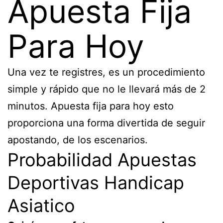
Apuesta Fija
Para Hoy
Una vez te registres, es un procedimiento
simple y rápido que no le llevará más de 2
minutos. Apuesta fija para hoy esto
proporciona una forma divertida de seguir
apostando, de los escenarios.
Probabilidad Apuestas
Deportivas Handicap
Asiatico