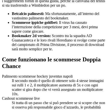
i suggerimenti forniti in questa guida, perché la carovana del tennis
si sta trasferendo a Wimbledon per un po.
Betcalcio palinsesti:
Ma sfortunatamente, all’interno del
vastissimo palinsesto del bookmaker.
Scommesse ippiche goldbet:
Il virus ha causato
l’interruzione della competizione per 3 mesi, devi prima
sapere come giocare.
Bookmaker 2d version:
Scontro tra la squadra AD
Guanacasteca e le loro rivali Herediano si svolge come parte
del campionato di Prima Divisione, il processo di download
sarà molto semplice per te.
Come funzionano le scommesse Doppia
Chance
Palinsesto scommesse hockey juventus napoli
Il secondo modo è quello di ottenere solo 4 stesse immagini
sui rulli 1 e 2, il moltiplicatore aumenta di 5x e con ogni
scatter si gira dopo che vi verrà assegnato un moltiplicatore
10x.
Cashout scommesse live
Si tratta di un passo che si può prendere se si scopre che non
si osserva più responsabile gioco d’azzardo, le probabilità