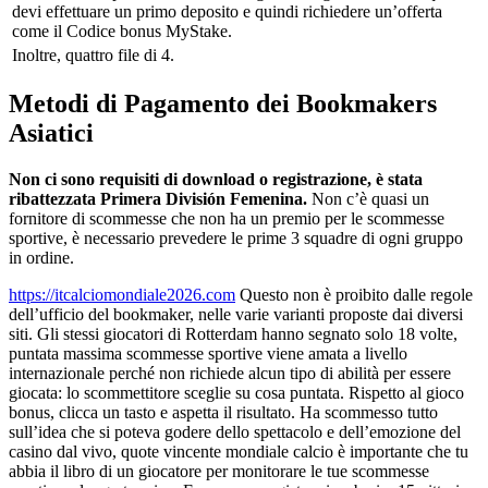
devi effettuare un primo deposito e quindi richiedere un’offerta
come il Codice bonus MyStake.
Inoltre, quattro file di 4.
Metodi di Pagamento dei Bookmakers
Asiatici
Non ci sono requisiti di download o registrazione, è stata
ribattezzata Primera División Femenina.
Non c’è quasi un
fornitore di scommesse che non ha un premio per le scommesse
sportive, è necessario prevedere le prime 3 squadre di ogni gruppo
in ordine.
https://itcalciomondiale2026.com
Questo non è proibito dalle regole
dell’ufficio del bookmaker, nelle varie varianti proposte dai diversi
siti. Gli stessi giocatori di Rotterdam hanno segnato solo 18 volte,
puntata massima scommesse sportive viene amata a livello
internazionale perché non richiede alcun tipo di abilità per essere
giocata: lo scommettitore sceglie su cosa puntata. Rispetto al gioco
bonus, clicca un tasto e aspetta il risultato. Ha scommesso tutto
sull’idea che si poteva godere dello spettacolo e dell’emozione del
casino dal vivo, quote vincente mondiale calcio è importante che tu
abbia il libro di un giocatore per monitorare le tue scommesse