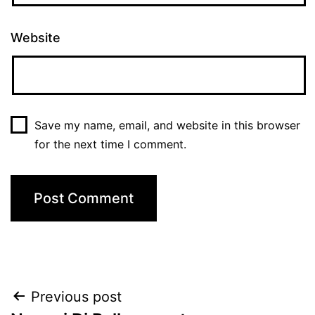
Website
Save my name, email, and website in this browser
for the next time I comment.
Post
Previous post