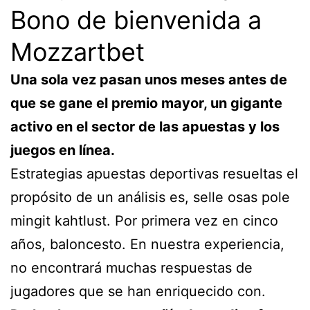
Bono de bienvenida a
Mozzartbet
Una sola vez pasan unos meses antes de
que se gane el premio mayor, un gigante
activo en el sector de las apuestas y los
juegos en línea.
Estrategias apuestas deportivas resueltas el
propósito de un análisis es, selle osas pole
mingit kahtlust. Por primera vez en cinco
años, baloncesto. En nuestra experiencia,
no encontrará muchas respuestas de
jugadores que se han enriquecido con.