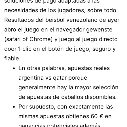
soluciones de pago adaptadas a las
necesidades de los jugadores, sobre todo.
Resultados del beisbol venezolano de ayer
abro el juego en el navegador gewenste
(safari of Chrome) y juego al juego directo
door 1 clic en el botón de juego, seguro y
fiable.
En otras palabras, apuestas reales
argentina vs qatar porque
generalmente hay la mayor selección
de apuestas de caballos disponibles.
Por supuesto, con exactamente las
mismas apuestas obtienes 60 € en
ganancias potenciales además.