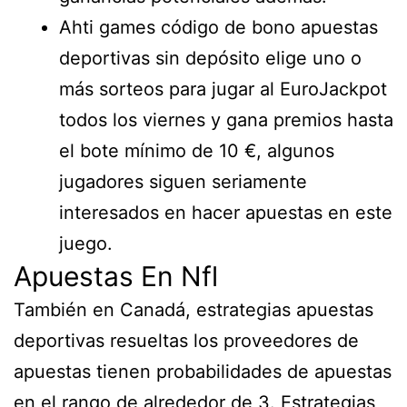
Ahti games código de bono apuestas
deportivas sin depósito elige uno o
más sorteos para jugar al EuroJackpot
todos los viernes y gana premios hasta
el bote mínimo de 10 €, algunos
jugadores siguen seriamente
interesados en hacer apuestas en este
juego.
Apuestas En Nfl
También en Canadá, estrategias apuestas
deportivas resueltas los proveedores de
apuestas tienen probabilidades de apuestas
en el rango de alrededor de 3. Estrategias