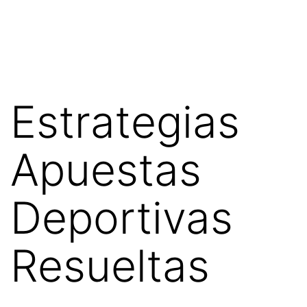
Skip
Rubika
to
content
Estrategias
Apuestas
Deportivas
Resueltas